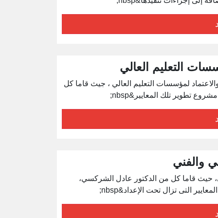
إلى إجراءات تنفيذها&nbsp;
سات التعليم العالي
لاعتماد لمؤسسات التعليم العالي ، جيث قاما كل
ع تطوير تلك المعايير&nbsp;
ني والفني
ني، حيث قاما كل من الدكتور عادل الشركسي،
ير التى تزال تحت الإعداد&nbsp;