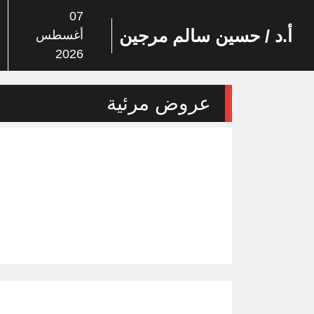
07
أ.د / حسين سالم مرجين
أغسطس
2026
عروض مرئية