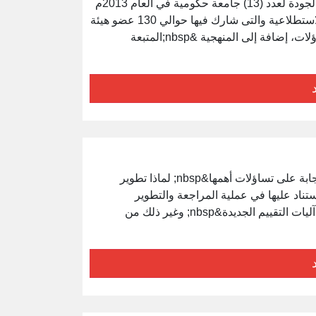
يتناول العرض الزيارات الاستطلاعية التى قام بها مركز ضمان الجودة لعدد (13) جامعة حكومية في العام 2013م
، حيث تم تكليف الدكتور حسين مرجين مديراً لفرق الزيارات الاستطلاعية والتى شارك فيها حوالي 130 عضو هيئة
تدريس من مختلف الجامعات الليبية، ويتناول العرض أهم التساؤلات، إضافة إلى المنهجية &nbsp;المتبعة
يتناول العرض معايير ضمان الجودة للتعليم العالي من خلال الإجابة على تساؤلات أهمها&nbsp; لماذا تطوير
 أهم الوثائق التى تم الاستناد عليها في عملية المراجعة والتطوير
&nbsp;ومنهجية العمل&nbsp; البرامج التى تم إنجازها&nbsp; آليات التقييم الجديدة&nbsp; وغير ذلك من