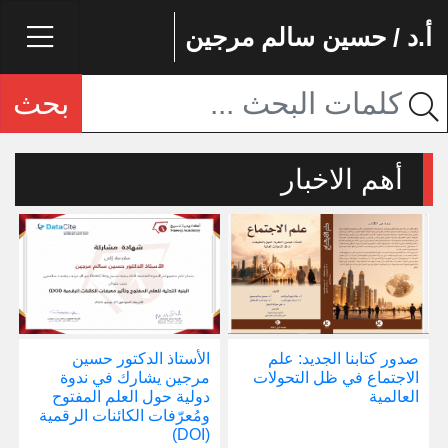
أ.د / حسين سالم مرجين
بحث
أهم الاخبار
صدور كتابنا الجديد: علم
الأستاذ الدكتور حسين
ا
الاجتماع في ظل التحولات
مرجين يشارك في ندوة
ي
العالمية
دولية حول العلم المفتوح
ح
ومُعرّفات الكائنات الرقمية
و
(DOI)