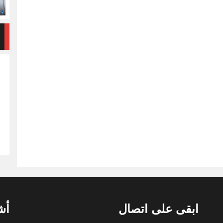
ابقى على اتصال
أش