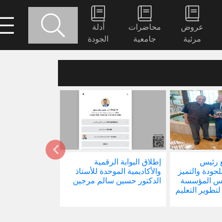
عروض
محاضرات
أدلة
مرئية
جامعية
الجودة
 رئيس
إطلاق البوابة الرقمية
صدور كتابنا الجد
للجودة والتميز
والأكاديمية الموحدة للأستاذ
الاجتماع في ظل 
ئيس المؤسسة
الدكتور حسين سالم مرجين
العالمية
 لتطوير التعليم