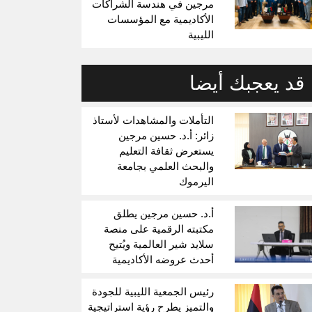
مرجين في هندسة الشراكات
الأكاديمية مع المؤسسات
الليبية
قد يعجبك أيضا
التأملات والمشاهدات لأستاذ
زائر: أ.د. حسين مرجين
يستعرض ثقافة التعليم
والبحث العلمي بجامعة
اليرموك
أ.د. حسين مرجين يطلق
مكتبته الرقمية على منصة
سلايد شير العالمية ويُتيح
أحدث عروضه الأكاديمية
رئيس الجمعية الليبية للجودة
والتميز يطرح رؤية استراتيجية