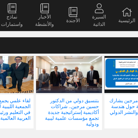
السيرة
الأخبار
نماذج
الرئيسية
الأجندة
الذاتية
والأنشطة
واستمارات
مرجين يشارك
بتنسيق دولي من الدكتور
لقاء علمي يجمع
ة حول هندسة
حسين مرجين.. شراكات
الجمعية الليبية 
والنشر الدولي
أكاديمية إستراتيجية جديدة
في التعليم ور
تجمع مؤسسات علمية ليبية
العربية العالمية
ودولية