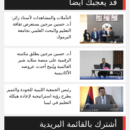
قد يعجبك أيضا
التأملات والمشاهدات لأستاذ زائر:
أ.د. حسين مرجين يستعرض ثقافة
التعليم والبحث العلمي بجامعة
اليرموك
أ.د. حسين مرجين يطلق مكتبته
الرقمية على منصة سلايد شير
العالمية ويُتيح أحدث عروضه
الأكاديمية
رئيس الجمعية الليبية للجودة والتميز
يطرح رؤية استراتيجية لإعادة هيكلة
التعليم في ليبيا
أشترك بالقائمة البريدية