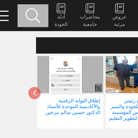
عروض
محاضرات
أدلة
مرئية
جامعية
الجودة
 رئيس
إطلاق البوابة الرقمية
صدور كتابنا الجد
للجودة والتميز
والأكاديمية الموحدة للأستاذ
الاجتماع في ظل 
ئيس المؤسسة
الدكتور حسين سالم مرجين
العالمية
 لتطوير التعليم