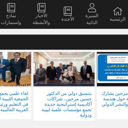
السيرة
الأخبار
نماذج
الرئيسية
الأجندة
الذاتية
والأنشطة
واستمارات
مرجين يشارك
بتنسيق دولي من الدكتور
لقاء علمي يجمع
ة حول هندسة
حسين مرجين.. شراكات
الجمعية الليبية 
والنشر الدولي
أكاديمية إستراتيجية جديدة
في التعليم ور
تجمع مؤسسات علمية ليبية
العربية العالمية
ودولية