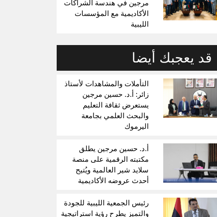
مرجين في هندسة الشراكات
الأكاديمية مع المؤسسات
الليبية
قد يعجبك أيضا
التأملات والمشاهدات لأستاذ
زائر: أ.د. حسين مرجين
يستعرض ثقافة التعليم
والبحث العلمي بجامعة
اليرموك
أ.د. حسين مرجين يطلق
مكتبته الرقمية على منصة
سلايد شير العالمية ويُتيح
أحدث عروضه الأكاديمية
رئيس الجمعية الليبية للجودة
والتميز يطرح رؤية استراتيجية