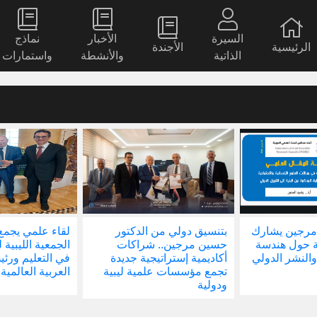
السيرة
الأخبار
نماذج
الرئيسية
الأجندة
الذاتية
والأنشطة
واستمارات
مرجين يشارك
بتنسيق دولي من الدكتور
لقاء علمي يجمع
ة حول هندسة
حسين مرجين.. شراكات
الجمعية الليبية 
والنشر الدولي
أكاديمية إستراتيجية جديدة
في التعليم ور
تجمع مؤسسات علمية ليبية
العربية العالمية
ودولية