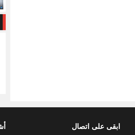
ابقى على اتصال
أش