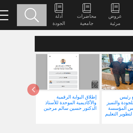
عروض
محاضرات
أدلة
مرئية
جامعية
الجودة
 رئيس
إطلاق البوابة الرقمية
صدور كتابنا الجد
للجودة والتميز
والأكاديمية الموحدة للأستاذ
الاجتماع في ظل 
ئيس المؤسسة
الدكتور حسين سالم مرجين
العالمية
 لتطوير التعليم