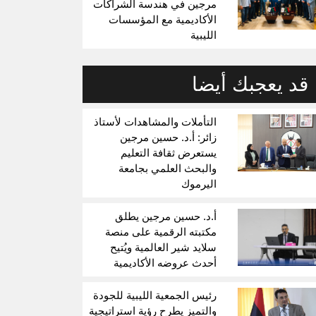
مرجين في هندسة الشراكات
الأكاديمية مع المؤسسات
الليبية
قد يعجبك أيضا
التأملات والمشاهدات لأستاذ
زائر: أ.د. حسين مرجين
يستعرض ثقافة التعليم
والبحث العلمي بجامعة
اليرموك
أ.د. حسين مرجين يطلق
مكتبته الرقمية على منصة
سلايد شير العالمية ويُتيح
أحدث عروضه الأكاديمية
رئيس الجمعية الليبية للجودة
والتميز يطرح رؤية استراتيجية