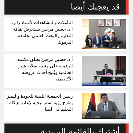
قد يعجبك أيضا
التأملات والمشاهدات لأستاذ زائر:
أ.د. حسين مرجين يستعرض ثقافة
التعليم والبحث العلمي بجامعة
اليرموك
أ.د. حسين مرجين يطلق مكتبته
الرقمية على منصة سلايد شير
العالمية ويُتيح أحدث عروضه
الأكاديمية
رئيس الجمعية الليبية للجودة والتميز
يطرح رؤية استراتيجية لإعادة هيكلة
التعليم في ليبيا
أشترك بالقائمة البريدية