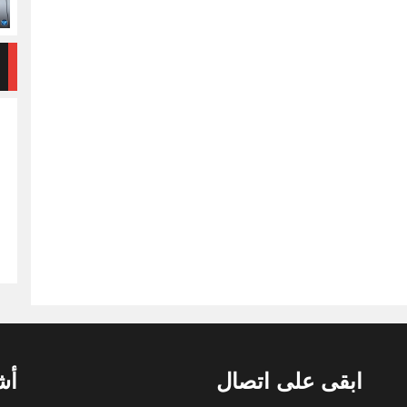
ابقى على اتصال
أش