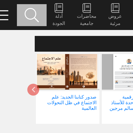
عروض
محاضرات
أدلة
مرئية
جامعية
الجودة
رقمية
صدور كتابنا الجديد: علم
الأستاذ الدكتور
حدة للأستاذ
الاجتماع في ظل التحولات
يشارك في ندوة 
سالم مرجين
العالمية
العلم المفتوح وم
الكائنات الرقمية (OI