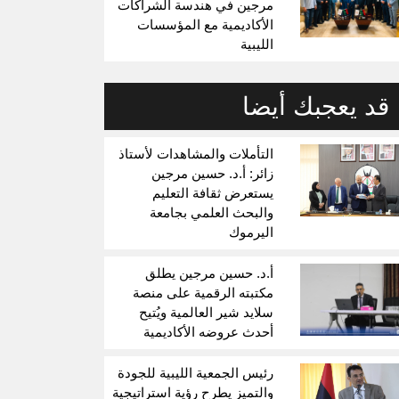
مرجين في هندسة الشراكات
الأكاديمية مع المؤسسات
الليبية
قد يعجبك أيضا
التأملات والمشاهدات لأستاذ
زائر: أ.د. حسين مرجين
يستعرض ثقافة التعليم
والبحث العلمي بجامعة
اليرموك
أ.د. حسين مرجين يطلق
مكتبته الرقمية على منصة
سلايد شير العالمية ويُتيح
أحدث عروضه الأكاديمية
رئيس الجمعية الليبية للجودة
والتميز يطرح رؤية استراتيجية