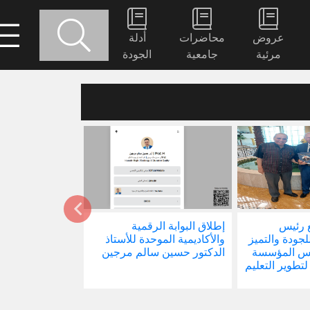
عروض
محاضرات
أدلة
مرئية
جامعية
الجودة
 رئيس
إطلاق البوابة الرقمية
صدور كتابنا الجد
للجودة والتميز
والأكاديمية الموحدة للأستاذ
الاجتماع في ظل 
ئيس المؤسسة
الدكتور حسين سالم مرجين
العالمية
 لتطوير التعليم