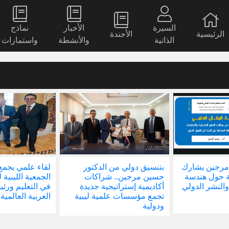
السيرة
الأخبار
نماذج
الرئيسية
الأجندة
الذاتية
والأنشطة
واستمارات
مرجين يشارك
بتنسيق دولي من الدكتور
لقاء علمي يجمع
ة حول هندسة
حسين مرجين.. شراكات
الجمعية الليبية 
والنشر الدولي
أكاديمية إستراتيجية جديدة
في التعليم ور
تجمع مؤسسات علمية ليبية
العربية العالمية
ودولية