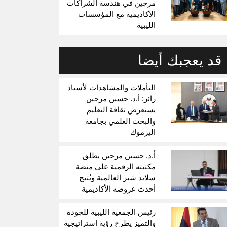
مرجين في هندسة الشراكات
الأكاديمية مع المؤسسات
الليبية
قد يعجبك أيضا
التأملات والمشاهدات لأستاذ
زائر: أ.د. حسين مرجين
يستعرض ثقافة التعليم
والبحث العلمي بجامعة
اليرموك
أ.د. حسين مرجين يطلق
مكتبته الرقمية على منصة
سلايد شير العالمية ويُتيح
أحدث عروضه الأكاديمية
رئيس الجمعية الليبية للجودة
والتميز يطرح رؤية استراتيجية