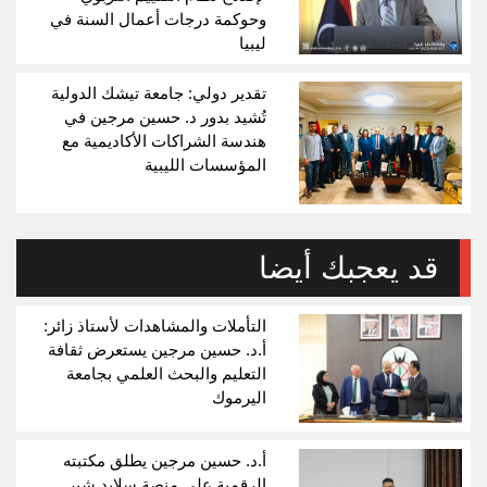
وحوكمة درجات أعمال السنة في
ليبيا
تقدير دولي: جامعة تيشك الدولية
تُشيد بدور د. حسين مرجين في
هندسة الشراكات الأكاديمية مع
المؤسسات الليبية
قد يعجبك أيضا
التأملات والمشاهدات لأستاذ زائر:
أ.د. حسين مرجين يستعرض ثقافة
التعليم والبحث العلمي بجامعة
اليرموك
أ.د. حسين مرجين يطلق مكتبته
الرقمية على منصة سلايد شير