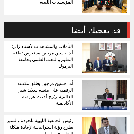
المؤسسات الليبية
قد يعجبك أيضا
التأملات والمشاهدات لأستاذ زائر:
أ.د. حسين مرجين يستعرض ثقافة
التعليم والبحث العلمي بجامعة
اليرموك
أ.د. حسين مرجين يطلق مكتبته
الرقمية على منصة سلايد شير
العالمية ويُتيح أحدث عروضه
الأكاديمية
رئيس الجمعية الليبية للجودة والتميز
يطرح رؤية استراتيجية لإعادة هيكلة
التعليم في ليبيا