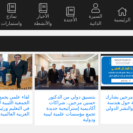
السيرة
الأخبار
نماذج
الرئيسية
الأجندة
الذاتية
والأنشطة
واستمارات
مرجين يشارك
بتنسيق دولي من الدكتور
لقاء علمي يجمع
ة حول هندسة
حسين مرجين.. شراكات
الجمعية الليبية 
والنشر الدولي
أكاديمية إستراتيجية جديدة
في التعليم ور
تجمع مؤسسات علمية ليبية
العربية العالمية
ودولية