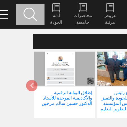
عروض
محاضرات
أدلة
مرئية
جامعية
الجودة
 رئيس
إطلاق البوابة الرقمية
صدور كتابنا الجد
للجودة والتميز
والأكاديمية الموحدة للأستاذ
الاجتماع في ظل 
ئيس المؤسسة
الدكتور حسين سالم مرجين
العالمية
 لتطوير التعليم