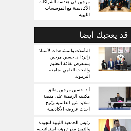
مرجين في هندسة الشراكات
الأكاديمية مع المؤسسات
الليبية
قد يعجبك أيضا
التأملات والمشاهدات لأستاذ
زائر: أ.د. حسين مرجين
يستعرض ثقافة التعليم
والبحث العلمي بجامعة
اليرموك
أ.د. حسين مرجين يطلق
مكتبته الرقمية على منصة
سلايد شير العالمية ويُتيح
أحدث عروضه الأكاديمية
رئيس الجمعية الليبية للجودة
والتميز يطرح رؤية استراتيجية