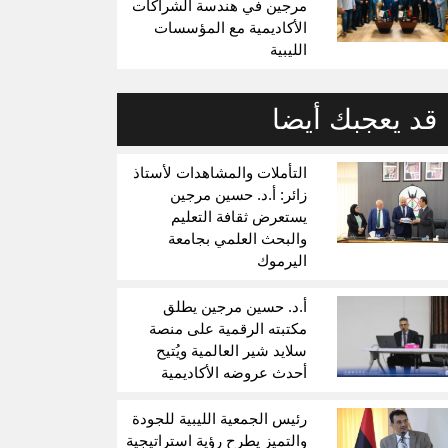
مرجين في هندسة الشراكات
الأكاديمية مع المؤسسات
الليبية
قد يعجبك أيضا
التأملات والمشاهدات لأستاذ
زائر: أ.د. حسين مرجين
يستعرض ثقافة التعليم
والبحث العلمي بجامعة
اليرموك
أ.د. حسين مرجين يطلق
مكتبته الرقمية على منصة
سلايد شير العالمية ويُتيح
أحدث عروضه الأكاديمية
رئيس الجمعية الليبية للجودة
والتميز يطرح رؤية استراتيجية