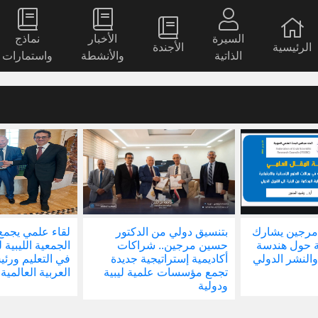
السيرة
الأخبار
نماذج
الرئيسية
الأجندة
الذاتية
والأنشطة
واستمارات
مرجين يشارك
بتنسيق دولي من الدكتور
لقاء علمي يجمع
ة حول هندسة
حسين مرجين.. شراكات
الجمعية الليبية 
والنشر الدولي
أكاديمية إستراتيجية جديدة
في التعليم ور
تجمع مؤسسات علمية ليبية
العربية العالمية
ودولية