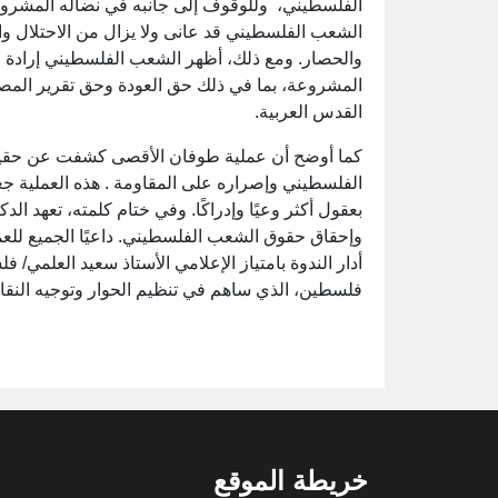
الفلسطيني، وللوقوف إلى جانبه في نضاله المشروع
الشعب الفلسطيني قد عانى ولا يزال من الاحتلال وا
والحصار. ومع ذلك، أظهر الشعب الفلسطيني إرادة ق
المشروعة، بما في ذلك حق العودة وحق تقرير المص
القدس العربية.
كما أوضح أن عملية طوفان الأقصى كشفت عن حقيقة 
الفلسطيني وإصراره على المقاومة . هذه العملية جعل
بعقول أكثر وعيًا وإدراكًا. وفي ختام كلمته، تعهد ا
وإحقاق حقوق الشعب الفلسطيني. داعيًا الجميع لل
أدار الندوة بامتياز الإعلامي الأستاذ سعيد العلمي/
فلسطين، الذي ساهم في تنظيم الحوار وتوجيه النق
خريطة الموقع