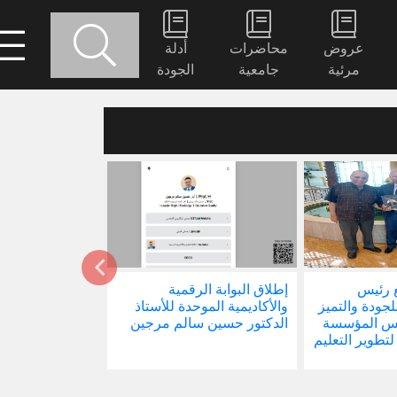
عروض
محاضرات
أدلة
مرئية
جامعية
الجودة
 رئيس
إطلاق البوابة الرقمية
صدور كتابنا الجد
للجودة والتميز
والأكاديمية الموحدة للأستاذ
الاجتماع في ظل 
ئيس المؤسسة
الدكتور حسين سالم مرجين
العالمية
 لتطوير التعليم