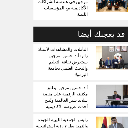
مرجين في هندسة الشراكات
الأكاديمية مع المؤسسات
الليبية
قد يعجبك أيضا
التأملات والمشاهدات لأستاذ
زائر: أ.د. حسين مرجين
يستعرض ثقافة التعليم
والبحث العلمي بجامعة
اليرموك
أ.د. حسين مرجين يطلق
مكتبته الرقمية على منصة
سلايد شير العالمية ويُتيح
أحدث عروضه الأكاديمية
رئيس الجمعية الليبية للجودة
والتميز يطرح رؤية استراتيجية