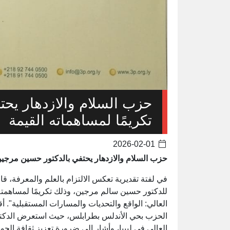
حزب السلام والازدهار يح
تكريمًا لمساهماته القيمة
2026-02-01
حزب السلام والازدهار يحتفي بالدكتور حسين مرجين 
في لفتة تقديرية تعكس الالتزام بالعلم والمعرفة، ق
للدكتور حسين سالم مرجين، وذلك تكريمًا لمساهمته
الحزب بحي الأندلس بطرابلس، حيث استعرض الدكتور
العالي في ليبيا، وأشار إلى ضرورة تعزيز ثقافة الجو