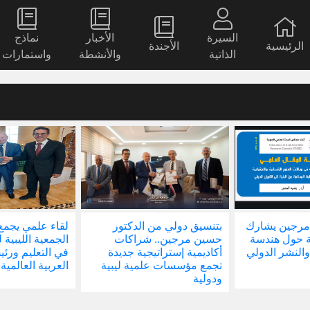
السيرة
الأخبار
نماذج
الرئيسية
الأجندة
الذاتية
والأنشطة
واستمارات
مرجين يشارك
بتنسيق دولي من الدكتور
لقاء علمي يجمع
ة حول هندسة
حسين مرجين.. شراكات
الجمعية الليبية 
والنشر الدولي
أكاديمية إستراتيجية جديدة
في التعليم ور
تجمع مؤسسات علمية ليبية
العربية العالمية
ودولية