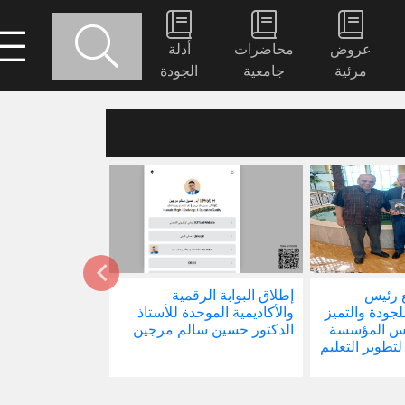
عروض
محاضرات
أدلة
مرئية
جامعية
الجودة
 رئيس
إطلاق البوابة الرقمية
صدور كتابنا الجد
للجودة والتميز
والأكاديمية الموحدة للأستاذ
الاجتماع في ظل 
ئيس المؤسسة
الدكتور حسين سالم مرجين
العالمية
 لتطوير التعليم