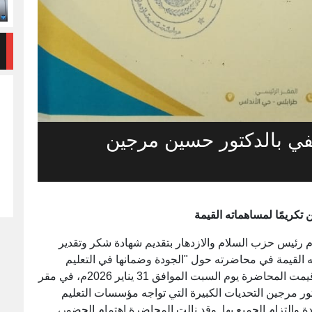
تفي بالدكتور حسين مرجين
تكريمًا لمساهماته القيمة
ام رئيس حزب السلام والازدهار بتقديم شهادة شكر وتقدير
 القيمة في محاضرته حول "الجودة وضمانها في التعليم
العالي: الواقع والتحديات والمسارات المستقبلية". أقيمت المحاضرة يوم السبت الموافق 31 يناير 2026م، في مقر
 مرجين التحديات الكبيرة التي تواجه مؤسسات التعليم
دة والتزام الجميع بها. وقد نالت المحاضرة اهتمام الحضور،