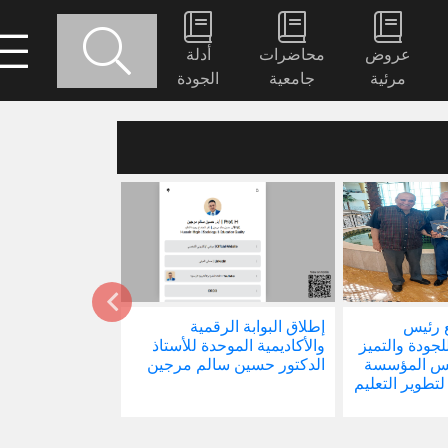
عروض
محاضرات
أدلة
مرئية
جامعية
الجودة
 رئيس
إطلاق البوابة الرقمية
صدور كتابنا الجد
للجودة والتميز
والأكاديمية الموحدة للأستاذ
الاجتماع في ظل 
ئيس المؤسسة
الدكتور حسين سالم مرجين
العالمية
 لتطوير التعليم