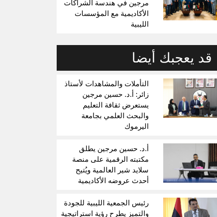
مرجين في هندسة الشراكات
الأكاديمية مع المؤسسات
الليبية
قد يعجبك أيضا
التأملات والمشاهدات لأستاذ
زائر: أ.د. حسين مرجين
يستعرض ثقافة التعليم
والبحث العلمي بجامعة
اليرموك
أ.د. حسين مرجين يطلق
مكتبته الرقمية على منصة
سلايد شير العالمية ويُتيح
أحدث عروضه الأكاديمية
رئيس الجمعية الليبية للجودة
والتميز يطرح رؤية استراتيجية