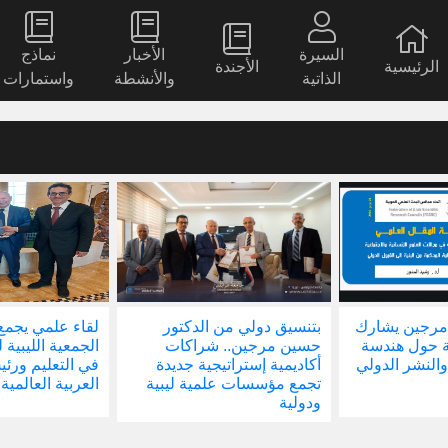
السيرة
الأخبار
نماذج
الرئيسية
الأجندة
الذاتية
والأنشطة
واستمارات
مرجين يشارك
بتنسيق دولي من الدكتور
لقاء علمي يجمع
ة حول هندسة
حسين مرجين.. شراكات
الجمعية الليبية 
والنشر الدولي
أكاديمية إستراتيجية جديدة
في التعليم ور
تجمع مؤسسات علمية ليبية
العربية العالمية
ودولية