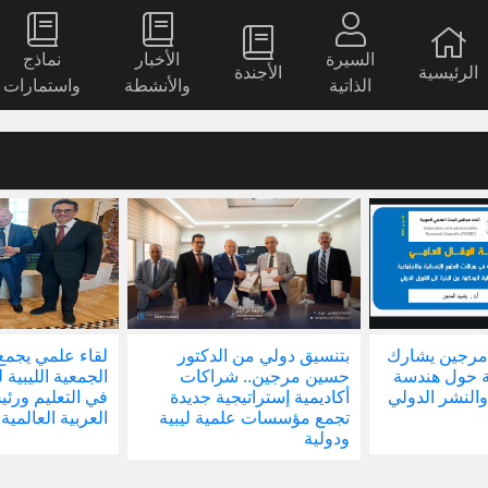
السيرة
الأخبار
نماذج
الرئيسية
الأجندة
الذاتية
والأنشطة
واستمارات
ي من الدكتور
لقاء علمي يجمع رئيس
إطلاق البواب
ن.. شراكات
الجمعية الليبية للجودة والتميز
والأكاديمية 
تراتيجية جديدة
في التعليم ورئيس المؤسسة
الدكتور حس
ت علمية ليبية
العربية العالمية لتطوير التعليم