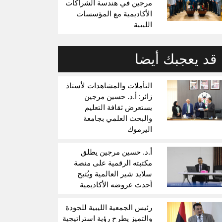
مرجين في هندسة الشراكات
الأكاديمية مع المؤسسات
الليبية
قد يعجبك أيضا
التأملات والمشاهدات لأستاذ
زائر: أ.د. حسين مرجين
يستعرض ثقافة التعليم
والبحث العلمي بجامعة
اليرموك
أ.د. حسين مرجين يطلق
مكتبته الرقمية على منصة
سلايد شير العالمية ويُتيح
أحدث عروضه الأكاديمية
رئيس الجمعية الليبية للجودة
والتميز يطرح رؤية استراتيجية