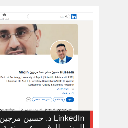
LinkedIn د. حسين مر
المهني الرقمي عبر منصة ل