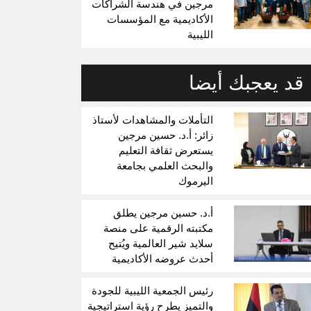
مرجين في هندسة الشراكات
الأكاديمية مع المؤسسات
الليبية
قد يعجبك أيضا
التأملات والمشاهدات لأستاذ
زائر: أ.د. حسين مرجين
يستعرض ثقافة التعليم
والبحث العلمي بجامعة
اليرموك
أ.د. حسين مرجين يطلق
مكتبته الرقمية على منصة
سلايد شير العالمية ويُتيح
أحدث عروضه الأكاديمية
رئيس الجمعية الليبية للجودة
والتميز يطرح رؤية استراتيجية