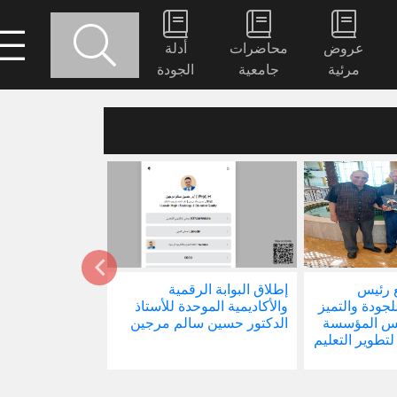
عروض
محاضرات
أدلة
مرئية
جامعية
الجودة
 رئيس
إطلاق البوابة الرقمية
صدور كتابنا الجد
للجودة والتميز
والأكاديمية الموحدة للأستاذ
الاجتماع في ظل 
ئيس المؤسسة
الدكتور حسين سالم مرجين
العالمية
 لتطوير التعليم