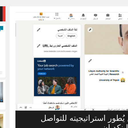
جين يُطور استراتيجيته للتواصل
ينكد إن