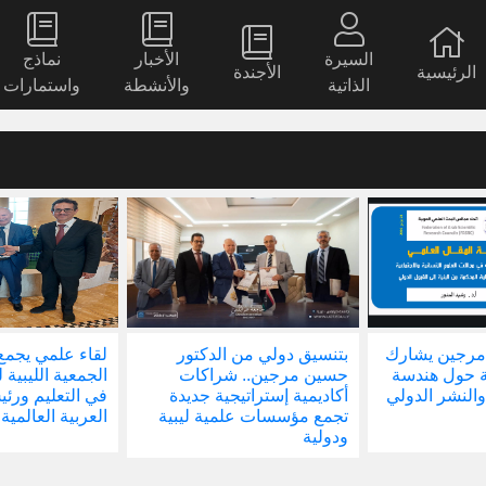
السيرة
الأخبار
نماذج
الرئيسية
الأجندة
الذاتية
والأنشطة
واستمارات
مرجين يشارك
بتنسيق دولي من الدكتور
لقاء علمي يجمع
ة حول هندسة
حسين مرجين.. شراكات
الجمعية الليبية 
والنشر الدولي
أكاديمية إستراتيجية جديدة
في التعليم ور
تجمع مؤسسات علمية ليبية
العربية العالمية
ودولية