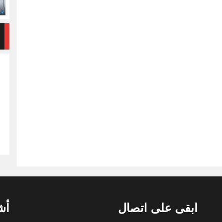
ابقى على اتصال
أش