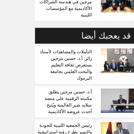
مرجين في هندسة الشراكات
الأكاديمية مع المؤسسات
الليبية
قد يعجبك أيضا
التأملات والمشاهدات لأستاذ
زائر: أ.د. حسين مرجين
يستعرض ثقافة التعليم
والبحث العلمي بجامعة
اليرموك
أ.د. حسين مرجين يطلق
مكتبته الرقمية على منصة
سلايد شير العالمية ويُتيح
أحدث عروضه الأكاديمية
رئيس الجمعية الليبية للجودة
والتميز يطرح رؤية استراتيجية