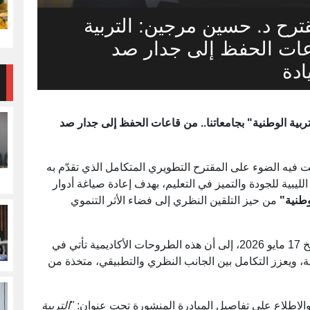
مقترح د. حسين مرجين: التربية
قاعات الحفظ إلى جدار صد
ادة
لتربية الوطنية" بجامعاتنا.. من قاعات الحفظ إلى جدار صد
ت فيه الضوء على المقترح التطويري المتكامل الذي تقدّم به
لليبية للجودة والتميز في التعليم، بهدف إعادة صياغة أدوار
وطنية"
من حيز التلقين النظري إلى فضاء الأثر التنموي
وأشارت الوكالة في تقريرها الصادر من بنغازي بتاريخ 17 مايو 2026، إلى أن هذه الطروحات الأكاديمية تأتي في
ية، ويعزز التكامل بين الجانب النظري والتطبيقي، متخذة من
الاطلاع على تفاصيل المبادرة المنشورة تحت عنوان:
"التربية