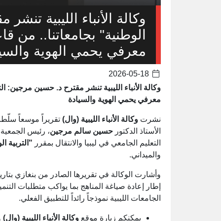
وكالة الأنباء الليبية تنشر 
الوطنية" بجامعاتنا.. من 
معرفي يحمي الهوية والسي
2026-05-18
وكالة الأنباء الليبية تنشر مقترح د. حسين مرجين: ا
معرفي يحمي الهوية والسيادة
نشرت
وكالة الأنباء الليبية (وال)
تقريراً موسعاً سلّط
الأستاذ الدكتور
حسين سالم مرجين
، رئيس الجمعية ا
التعليم الجامعي في ليبيا والانتقال بمقرر
"التربية ال
والميداني.
إطار إعادة صياغة المناهج بما يواكب متطلبات التنم
الجامعات الليبية نموذجاً رائداً للتطبيق الفعلي.
يمكنكم زيارة موقع
وكالة الأنباء الليبية (وال)
و