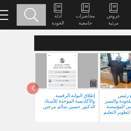
عروض
محاضرات
أدلة
مرئية
جامعية
الجودة
 رئيس
إطلاق البوابة الرقمية
صدور كتابنا الجد
للجودة والتميز
والأكاديمية الموحدة للأستاذ
الاجتماع في ظل 
ئيس المؤسسة
الدكتور حسين سالم مرجين
العالمية
 لتطوير التعليم