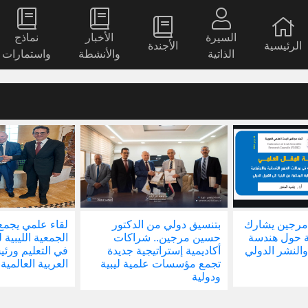
السيرة
الأخبار
نماذج
الرئيسية
الأجندة
الذاتية
والأنشطة
واستمارات
مرجين يشارك
بتنسيق دولي من الدكتور
لقاء علمي يجمع
ة حول هندسة
حسين مرجين.. شراكات
الجمعية الليبية 
والنشر الدولي
أكاديمية إستراتيجية جديدة
في التعليم ور
تجمع مؤسسات علمية ليبية
العربية العالمية
ودولية