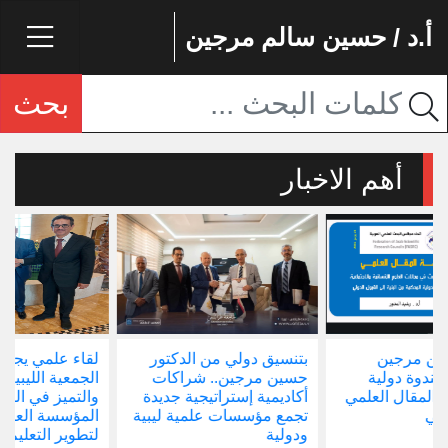
أ.د / حسين سالم مرجين
بحث
أهم الاخبار
بتنسيق دولي من الدكتور
لقاء علمي يجمع رئيس
إ
حسين مرجين.. شراكات
الجمعية الليبية للجودة
و
أكاديمية إستراتيجية جديدة
والتميز في التعليم ورئيس
ا
تجمع مؤسسات علمية ليبية
المؤسسة العربية العالمية
ودولية
لتطوير التعليم