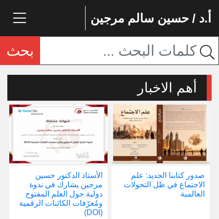
أ.د / حسين سالم مرجين
بحث
أهم الاخبار
صدور كتابنا الجديد: علم
الأستاذ الدكتور حسين
ا
الاجتماع في ظل التحولات
مرجين يشارك في ندوة
ي
العالمية
دولية حول العلم المفتوح
ح
ومُعرّفات الكائنات الرقمية
و
(DOI)