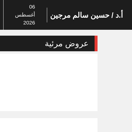
06
أ.د / حسين سالم مرجين
أغسطس
2026
عروض مرئية