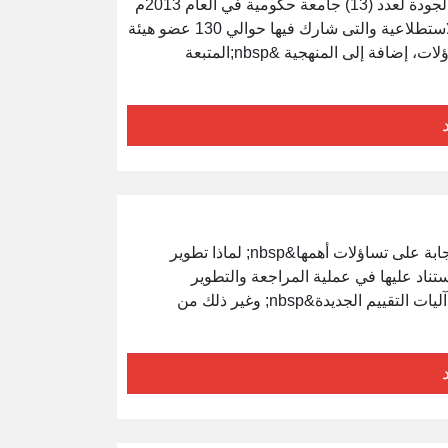
يتناول العرض الزيارات الاستطلاعية التى قام بها مركز ضمان الجودة لعدد (13) جامعة حكومية في العام 2013م
، حيث تم تكليف الدكتور حسين مرجين مديراً لفرق الزيارات الاستطلاعية والتى شارك فيها حوالي 130 عضو هيئة
تدريس من مختلف الجامعات الليبية، ويتناول العرض أهم التساؤلات، إضافة إلى المنهجية &nbsp;المتبعة
يتناول العرض معايير ضمان الجودة للتعليم العالي من خلال الإجابة على تساؤلات أهمها&nbsp; لماذا تطوير
 أهم الوثائق التى تم الاستناد عليها في عملية المراجعة والتطوير
&nbsp;ومنهجية العمل&nbsp; البرامج التى تم إنجازها&nbsp; آليات التقييم الجديدة&nbsp; وغير ذلك من