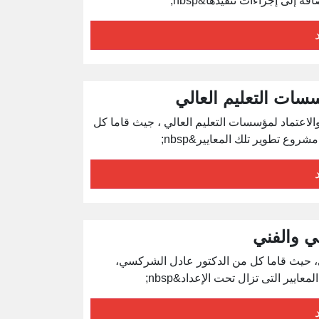
إلى إجراءات تنفيذها&nbsp;
سات التعليم العالي
لاعتماد لمؤسسات التعليم العالي ، جيث قاما كل
ع تطوير تلك المعايير&nbsp;
ني والفني
ني، حيث قاما كل من الدكتور عادل الشركسي،
ير التى تزال تحت الإعداد&nbsp;