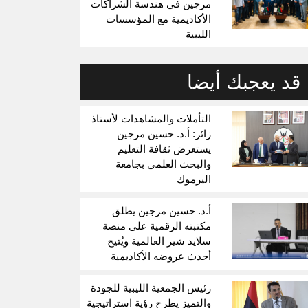
مرجين في هندسة الشراكات
الأكاديمية مع المؤسسات
الليبية
قد يعجبك أيضا
التأملات والمشاهدات لأستاذ
زائر: أ.د. حسين مرجين
يستعرض ثقافة التعليم
والبحث العلمي بجامعة
اليرموك
أ.د. حسين مرجين يطلق
مكتبته الرقمية على منصة
سلايد شير العالمية ويُتيح
أحدث عروضه الأكاديمية
رئيس الجمعية الليبية للجودة
والتميز يطرح رؤية استراتيجية