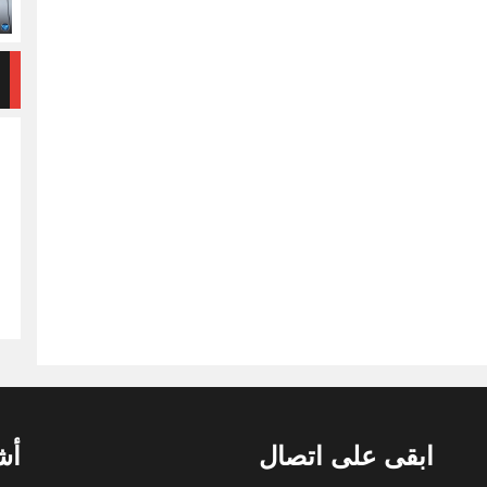
ابقى على اتصال
أش