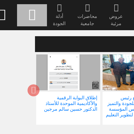
عروض
محاضرات
أدلة
مرئية
جامعية
الجودة
 رئيس
إطلاق البوابة الرقمية
صدور كتابنا الجد
للجودة والتميز
والأكاديمية الموحدة للأستاذ
الاجتماع في ظل 
ئيس المؤسسة
الدكتور حسين سالم مرجين
العالمية
 لتطوير التعليم