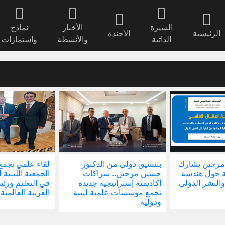
السيرة
الأخبار
نماذج
الرئيسية
الأجندة
الذاتية
والأنشطة
واستمارات
مرجين يشارك
بتنسيق دولي من الدكتور
لقاء علمي يجمع
ة حول هندسة
حسين مرجين.. شراكات
الجمعية الليبية 
والنشر الدولي
أكاديمية إستراتيجية جديدة
في التعليم ور
تجمع مؤسسات علمية ليبية
العربية العالمية
ودولية