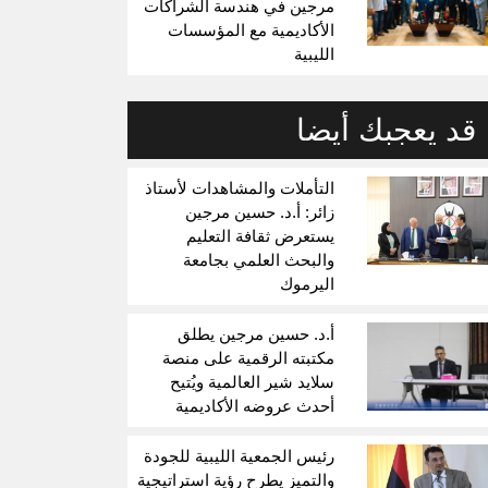
مرجين في هندسة الشراكات
الأكاديمية مع المؤسسات
الليبية
قد يعجبك أيضا
التأملات والمشاهدات لأستاذ
زائر: أ.د. حسين مرجين
يستعرض ثقافة التعليم
والبحث العلمي بجامعة
اليرموك
أ.د. حسين مرجين يطلق
مكتبته الرقمية على منصة
سلايد شير العالمية ويُتيح
أحدث عروضه الأكاديمية
رئيس الجمعية الليبية للجودة
والتميز يطرح رؤية استراتيجية