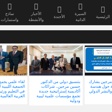
السيرة
الأخبار
نماذج
الرئيسية
الأجندة
الذاتية
والأنشطة
واستمارات
مرجين يشارك
بتنسيق دولي من الدكتور
لقاء علمي يجمع
ة حول هندسة
حسين مرجين.. شراكات
الجمعية الليبية 
والنشر الدولي
أكاديمية إستراتيجية جديدة
في التعليم ور
تجمع مؤسسات علمية ليبية
العربية العالمية
ودولية