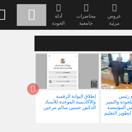
عروض
محاضرات
أدلة
مرئية
جامعية
الجودة
 رئيس
إطلاق البوابة الرقمية
صدور كتابنا الجد
للجودة والتميز
والأكاديمية الموحدة للأستاذ
الاجتماع في ظل 
ئيس المؤسسة
الدكتور حسين سالم مرجين
العالمية
 لتطوير التعليم