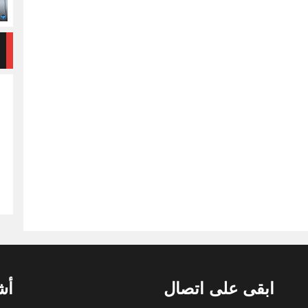
ابقى على اتصال
أش