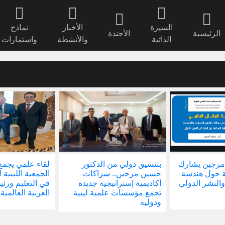
السيرة
الأخبار
نماذج
الرئيسية
الأجندة
الذاتية
والأنشطة
واستمارات
مرجين يشارك
بتنسيق دولي من الدكتور
لقاء علمي يجمع
ة حول هندسة
حسين مرجين.. شراكات
الجمعية الليبية 
والنشر الدولي
أكاديمية إستراتيجية جديدة
في التعليم ور
تجمع مؤسسات علمية ليبية
العربية العالمية
ودولية