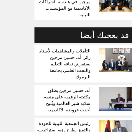
مرجين في هندسة الشراكات
الأكاديمية مع المؤسسات
الليبية
قد يعجبك أيضا
التأملات والمشاهدات لأستاذ
زائر: أ.د. حسين مرجين
يستعرض ثقافة التعليم
والبحث العلمي بجامعة
اليرموك
أ.د. حسين مرجين يطلق
مكتبته الرقمية على منصة
سلايد شير العالمية ويُتيح
أحدث عروضه الأكاديمية
رئيس الجمعية الليبية للجودة
والتميز يطرح رؤية استراتيجية