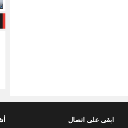
ابقى على اتصال
أش