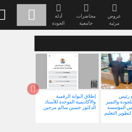
عروض
محاضرات
أدلة
مرئية
جامعية
الجودة
 رئيس
إطلاق البوابة الرقمية
صدور كتابنا الجد
للجودة والتميز
والأكاديمية الموحدة للأستاذ
الاجتماع في ظل 
ئيس المؤسسة
الدكتور حسين سالم مرجين
العالمية
 لتطوير التعليم