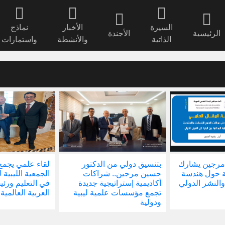
السيرة
الأخبار
نماذج
الرئيسية
الأجندة
الذاتية
والأنشطة
واستمارات
مرجين يشارك
بتنسيق دولي من الدكتور
لقاء علمي يجمع
ة حول هندسة
حسين مرجين.. شراكات
الجمعية الليبية 
والنشر الدولي
أكاديمية إستراتيجية جديدة
في التعليم ور
تجمع مؤسسات علمية ليبية
العربية العالمية
ودولية