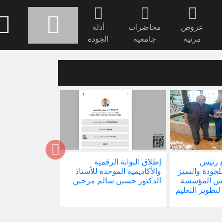
عروض
محاضرات
أدلة
مرئية
جامعية
الجودة
 رئيس
إطلاق البوابة الرقمية
صدور كتابنا الجد
للجودة والتميز
والأكاديمية الموحدة للأستاذ
الاجتماع في ظل 
ئيس المؤسسة
الدكتور حسين سالم مرجين
العالمية
 لتطوير التعليم