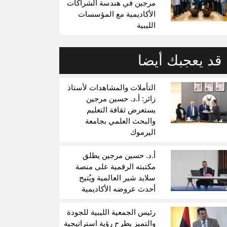
مرجين في هندسة الشراكات
الأكاديمية مع المؤسسات
الليبية
قد يعجبك أيضا
التأملات والمشاهدات لأستاذ
زائر: أ.د. حسين مرجين
يستعرض ثقافة التعليم
والبحث العلمي بجامعة
اليرموك
أ.د. حسين مرجين يطلق
مكتبته الرقمية على منصة
سلايد شير العالمية ويُتيح
أحدث عروضه الأكاديمية
رئيس الجمعية الليبية للجودة
والتميز يطرح رؤية استراتيجية