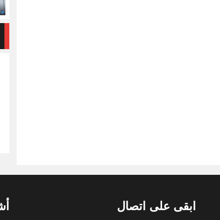
ابقى على اتصال
أش