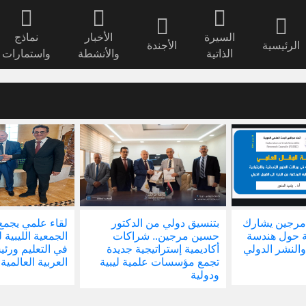
السيرة
الأخبار
نماذج
الرئيسية
الأجندة
الذاتية
والأنشطة
واستمارات
مرجين يشارك
بتنسيق دولي من الدكتور
لقاء علمي يجمع
ة حول هندسة
حسين مرجين.. شراكات
الجمعية الليبية 
والنشر الدولي
أكاديمية إستراتيجية جديدة
في التعليم ور
تجمع مؤسسات علمية ليبية
العربية العالمية
ودولية