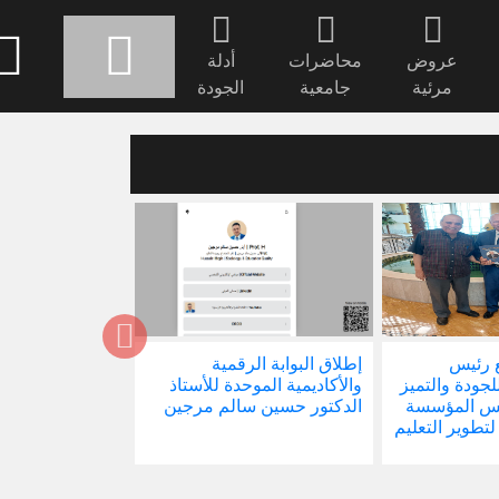
عروض
محاضرات
أدلة
مرئية
جامعية
الجودة
 رئيس
إطلاق البوابة الرقمية
صدور كتابنا الجد
للجودة والتميز
والأكاديمية الموحدة للأستاذ
الاجتماع في ظل 
ئيس المؤسسة
الدكتور حسين سالم مرجين
العالمية
 لتطوير التعليم