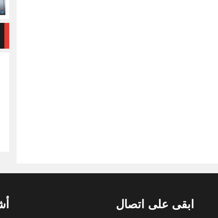
ابقى على اتصال
أش