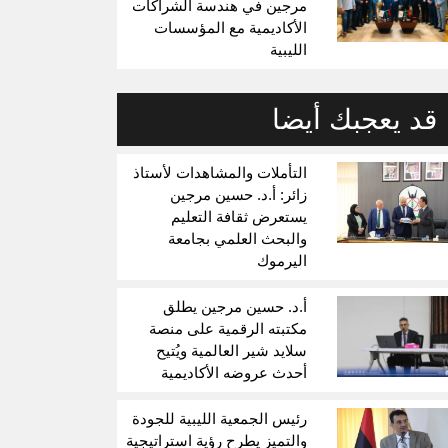
مرجين في هندسة الشراكات
الأكاديمية مع المؤسسات
الليبية
قد يعجبك أيضا
التأملات والمشاهدات لأستاذ
زائر: أ.د. حسين مرجين
يستعرض ثقافة التعليم
والبحث العلمي بجامعة
اليرموك
أ.د. حسين مرجين يطلق
مكتبته الرقمية على منصة
سلايد شير العالمية ويُتيح
أحدث عروضه الأكاديمية
رئيس الجمعية الليبية للجودة
والتميز يطرح رؤية استراتيجية