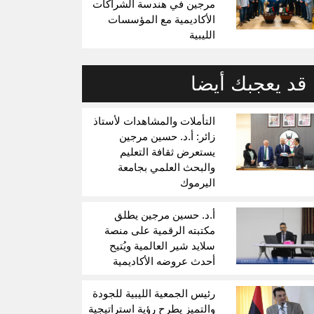
مرجين في هندسة الشراكات
الأكاديمية مع المؤسسات
الليبية
قد يعجبك أيضا
التأملات والمشاهدات لأستاذ
زائر: أ.د. حسين مرجين
يستعرض ثقافة التعليم
والبحث العلمي بجامعة
اليرموك
أ.د. حسين مرجين يطلق
مكتبته الرقمية على منصة
سلايد شير العالمية ويُتيح
أحدث عروضه الأكاديمية
رئيس الجمعية الليبية للجودة
والتميز يطرح رؤية استراتيجية