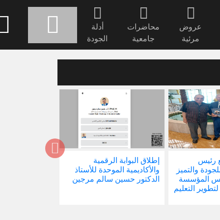
عروض
محاضرات
أدلة
مرئية
جامعية
الجودة
 رئيس
إطلاق البوابة الرقمية
صدور كتابنا الجد
للجودة والتميز
والأكاديمية الموحدة للأستاذ
الاجتماع في ظل 
ئيس المؤسسة
الدكتور حسين سالم مرجين
العالمية
 لتطوير التعليم