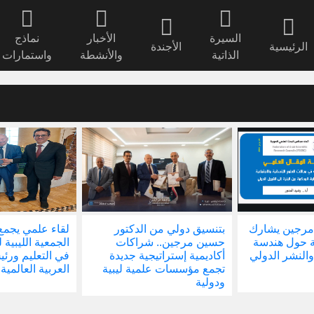
السيرة
الأخبار
نماذج
الرئيسية
الأجندة
الذاتية
والأنشطة
واستمارات
مرجين يشارك
بتنسيق دولي من الدكتور
لقاء علمي يجمع
ة حول هندسة
حسين مرجين.. شراكات
الجمعية الليبية 
والنشر الدولي
أكاديمية إستراتيجية جديدة
في التعليم ور
تجمع مؤسسات علمية ليبية
العربية العالمية
ودولية