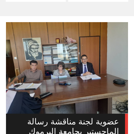
عضوية لجنة مناقشة رسالة
الماجستير بجامعة اليرموك