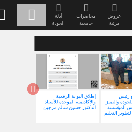
عروض
محاضرات
أدلة
مرئية
جامعية
الجودة
 رئيس
إطلاق البوابة الرقمية
صدور كتابنا الجد
للجودة والتميز
والأكاديمية الموحدة للأستاذ
الاجتماع في ظل 
ئيس المؤسسة
الدكتور حسين سالم مرجين
العالمية
 لتطوير التعليم