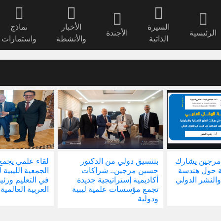
السيرة
الأخبار
نماذج
الرئيسية
الأجندة
الذاتية
والأنشطة
واستمارات
مرجين يشارك
بتنسيق دولي من الدكتور
لقاء علمي يجمع
ة حول هندسة
حسين مرجين.. شراكات
الجمعية الليبية 
والنشر الدولي
أكاديمية إستراتيجية جديدة
في التعليم ور
تجمع مؤسسات علمية ليبية
العربية العالمية
ودولية