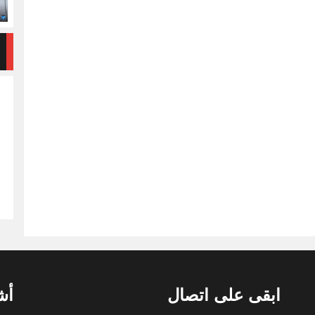
ابقى على اتصال
أش