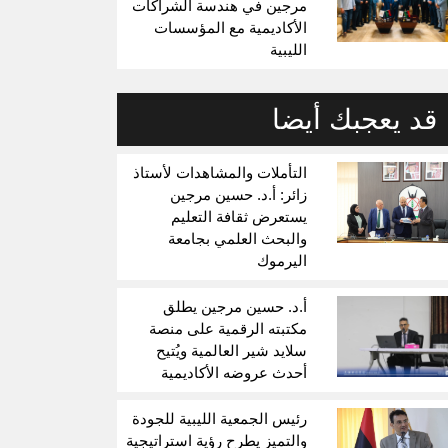
مرجين في هندسة الشراكات
الأكاديمية مع المؤسسات
الليبية
قد يعجبك أيضا
التأملات والمشاهدات لأستاذ
زائر: أ.د. حسين مرجين
يستعرض ثقافة التعليم
والبحث العلمي بجامعة
اليرموك
أ.د. حسين مرجين يطلق
مكتبته الرقمية على منصة
سلايد شير العالمية ويُتيح
أحدث عروضه الأكاديمية
رئيس الجمعية الليبية للجودة
والتميز يطرح رؤية استراتيجية