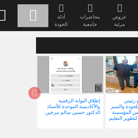
عروض
محاضرات
أدلة
مرئية
جامعية
الجودة
 رئيس
إطلاق البوابة الرقمية
صدور كتابنا الجد
للجودة والتميز
والأكاديمية الموحدة للأستاذ
الاجتماع في ظل 
ئيس المؤسسة
الدكتور حسين سالم مرجين
العالمية
 لتطوير التعليم