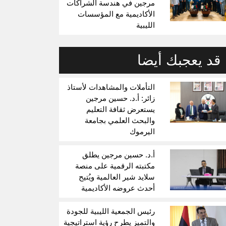
مرجين في هندسة الشراكات
الأكاديمية مع المؤسسات
الليبية
قد يعجبك أيضا
التأملات والمشاهدات لأستاذ
زائر: أ.د. حسين مرجين
يستعرض ثقافة التعليم
والبحث العلمي بجامعة
اليرموك
أ.د. حسين مرجين يطلق
مكتبته الرقمية على منصة
سلايد شير العالمية ويُتيح
أحدث عروضه الأكاديمية
رئيس الجمعية الليبية للجودة
والتميز يطرح رؤية استراتيجية