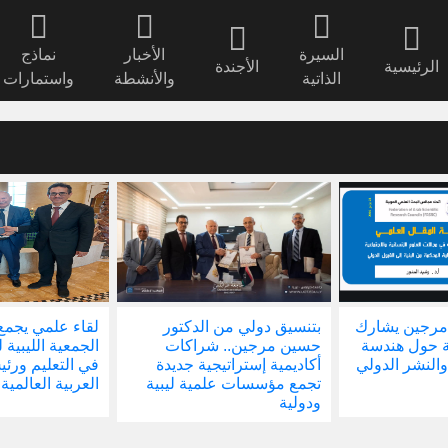
السيرة
الأخبار
نماذج
الرئيسية
الأجندة
الذاتية
والأنشطة
واستمارات
مرجين يشارك
بتنسيق دولي من الدكتور
لقاء علمي يجمع
ة حول هندسة
حسين مرجين.. شراكات
الجمعية الليبية 
والنشر الدولي
أكاديمية إستراتيجية جديدة
في التعليم ور
تجمع مؤسسات علمية ليبية
العربية العالمية
ودولية