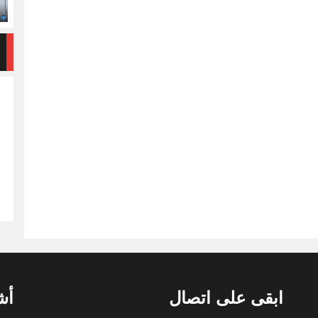
ابقى على اتصال
أش