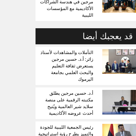
مرجين في هندسة الشراكات
الأكاديمية مع المؤسسات
الليبية
قد يعجبك أيضا
التأملات والمشاهدات لأستاذ
زائر: أ.د. حسين مرجين
يستعرض ثقافة التعليم
والبحث العلمي بجامعة
اليرموك
أ.د. حسين مرجين يطلق
مكتبته الرقمية على منصة
سلايد شير العالمية ويُتيح
أحدث عروضه الأكاديمية
رئيس الجمعية الليبية للجودة
والتميز يطرح رؤية استراتيجية