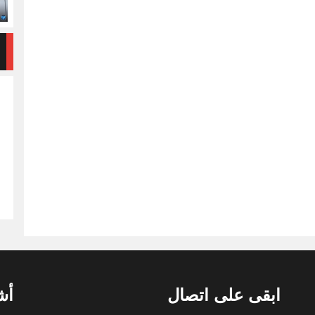
ابقى على اتصال
أش