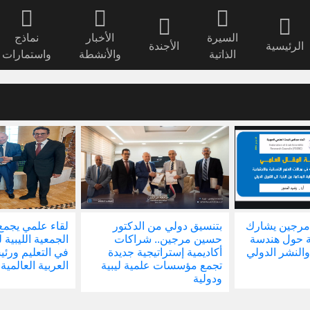
السيرة
الأخبار
نماذج
الرئيسية
الأجندة
الذاتية
والأنشطة
واستمارات
مرجين يشارك
بتنسيق دولي من الدكتور
لقاء علمي يجمع
ة حول هندسة
حسين مرجين.. شراكات
الجمعية الليبية 
والنشر الدولي
أكاديمية إستراتيجية جديدة
في التعليم ور
تجمع مؤسسات علمية ليبية
العربية العالمية
ودولية