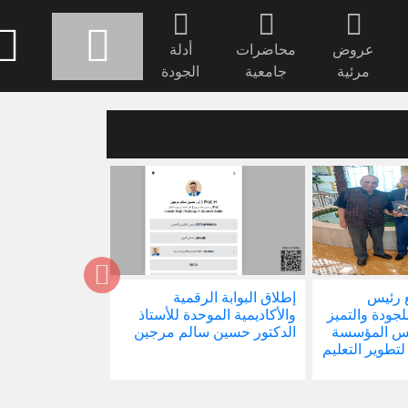
عروض
محاضرات
أدلة
مرئية
جامعية
الجودة
 رئيس
إطلاق البوابة الرقمية
صدور كتابنا الجد
للجودة والتميز
والأكاديمية الموحدة للأستاذ
الاجتماع في ظل 
ئيس المؤسسة
الدكتور حسين سالم مرجين
العالمية
 لتطوير التعليم