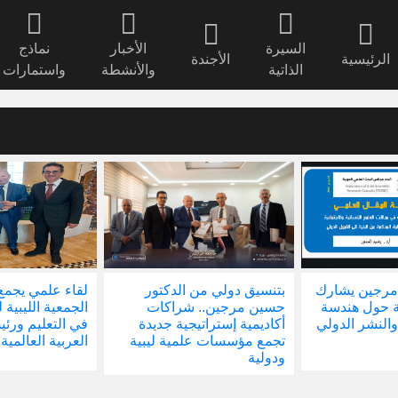
السيرة
الأخبار
نماذج
الرئيسية
الأجندة
الذاتية
والأنشطة
واستمارات
مرجين يشارك
بتنسيق دولي من الدكتور
لقاء علمي يجمع
ة حول هندسة
حسين مرجين.. شراكات
الجمعية الليبية 
والنشر الدولي
أكاديمية إستراتيجية جديدة
في التعليم ور
تجمع مؤسسات علمية ليبية
العربية العالمية
ودولية