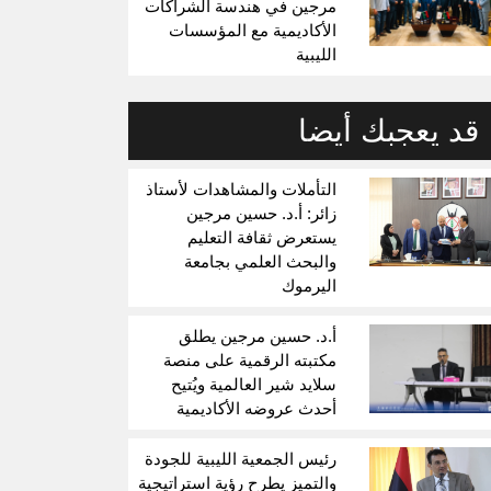
مرجين في هندسة الشراكات
الأكاديمية مع المؤسسات
الليبية
قد يعجبك أيضا
التأملات والمشاهدات لأستاذ
زائر: أ.د. حسين مرجين
يستعرض ثقافة التعليم
والبحث العلمي بجامعة
اليرموك
أ.د. حسين مرجين يطلق
مكتبته الرقمية على منصة
سلايد شير العالمية ويُتيح
أحدث عروضه الأكاديمية
رئيس الجمعية الليبية للجودة
والتميز يطرح رؤية استراتيجية