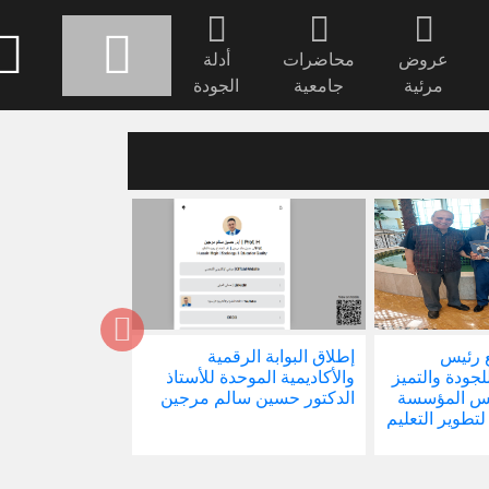
عروض
محاضرات
أدلة
مرئية
جامعية
الجودة
 رئيس
إطلاق البوابة الرقمية
صدور كتابنا الجد
للجودة والتميز
والأكاديمية الموحدة للأستاذ
الاجتماع في ظل 
ئيس المؤسسة
الدكتور حسين سالم مرجين
العالمية
 لتطوير التعليم