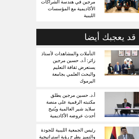
مرجين في هندسة الشراكات
الأكاديمية مع المؤسسات
الليبية
قد يعجبك أيضا
التأملات والمشاهدات لأستاذ
زائر: أ.د. حسين مرجين
يستعرض ثقافة التعليم
والبحث العلمي بجامعة
اليرموك
أ.د. حسين مرجين يطلق
مكتبته الرقمية على منصة
سلايد شير العالمية ويُتيح
أحدث عروضه الأكاديمية
رئيس الجمعية الليبية للجودة
والتميز يطرح رؤية استراتيجية