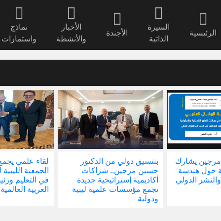
السيرة
الأخبار
نماذج
الرئيسية
الأجندة
الذاتية
والأنشطة
واستمارات
مرجين يشارك
بتنسيق دولي من الدكتور
لقاء علمي يجمع
ة حول هندسة
حسين مرجين.. شراكات
الجمعية الليبية 
والنشر الدولي
أكاديمية إستراتيجية جديدة
في التعليم ور
تجمع مؤسسات علمية ليبية
العربية العالمية
ودولية