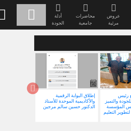
عروض
محاضرات
أدلة
مرئية
جامعية
الجودة
 رئيس
إطلاق البوابة الرقمية
صدور كتابنا الجد
للجودة والتميز
والأكاديمية الموحدة للأستاذ
الاجتماع في ظل 
ئيس المؤسسة
الدكتور حسين سالم مرجين
العالمية
 لتطوير التعليم