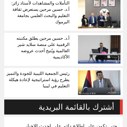
التأملات والمشاهدات لأستاذ زائر:
أ.د. حسين مرجين يستعرض ثقافة
التعليم والبحث العلمي بجامعة
اليرموك
أ.د. حسين مرجين يطلق مكتبته
الرقمية على منصة سلايد شير
العالمية ويُتيح أحدث عروضه
الأكاديمية
رئيس الجمعية الليبية للجودة والتميز
يطرح رؤية استراتيجية لإعادة هيكلة
التعليم في ليبيا
أشترك بالقائمة البريدية
حتي تكون علي اطلاع دائم على احدث الاخبار