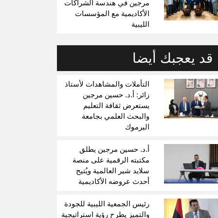
مرجين في هندسة الشراكات
الأكاديمية مع المؤسسات
الليبية
قد يعجبك أيضا
التأملات والمشاهدات لأستاذ
زائر: أ.د. حسين مرجين
يستعرض ثقافة التعليم
والبحث العلمي بجامعة
اليرموك
أ.د. حسين مرجين يطلق
مكتبته الرقمية على منصة
سلايد شير العالمية ويُتيح
أحدث عروضه الأكاديمية
رئيس الجمعية الليبية للجودة
والتميز يطرح رؤية استراتيجية