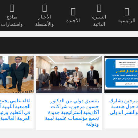
السيرة
الأخبار
نماذج
الرئيسية
الأجندة
الذاتية
والأنشطة
واستمارات
مرجين يشارك
بتنسيق دولي من الدكتور
لقاء علمي يجمع
ة حول هندسة
حسين مرجين.. شراكات
الجمعية الليبية 
والنشر الدولي
أكاديمية إستراتيجية جديدة
في التعليم ور
تجمع مؤسسات علمية ليبية
العربية العالمية
ودولية