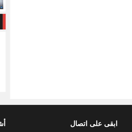
ابقى على اتصال
أش