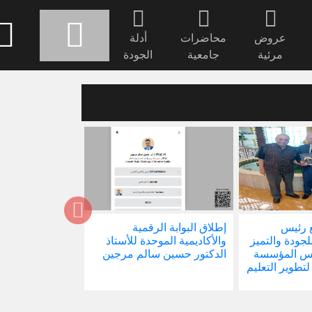
عروض
محاضرات
أدلة
مرئية
جامعية
الجودة
 رئيس
إطلاق البوابة الرقمية
صدور كتابنا الجد
للجودة والتميز
والأكاديمية الموحدة للأستاذ
الاجتماع في ظل 
ئيس المؤسسة
الدكتور حسين سالم مرجين
العالمية
 لتطوير التعليم