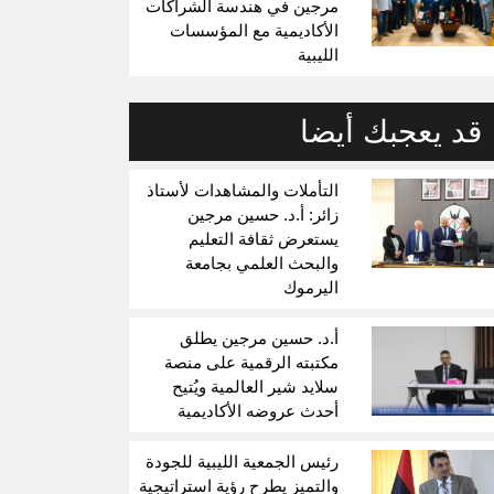
مرجين في هندسة الشراكات
الأكاديمية مع المؤسسات
الليبية
قد يعجبك أيضا
التأملات والمشاهدات لأستاذ
زائر: أ.د. حسين مرجين
يستعرض ثقافة التعليم
والبحث العلمي بجامعة
اليرموك
أ.د. حسين مرجين يطلق
مكتبته الرقمية على منصة
سلايد شير العالمية ويُتيح
أحدث عروضه الأكاديمية
رئيس الجمعية الليبية للجودة
والتميز يطرح رؤية استراتيجية