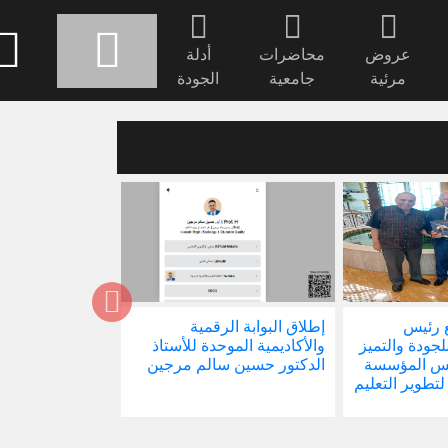
عروض
محاضرات
أدلة
مرئية
جامعية
الجودة
 رئيس
إطلاق البوابة الرقمية
صدور كتابنا الجد
للجودة والتميز
والأكاديمية الموحدة للأستاذ
الاجتماع في ظل 
ئيس المؤسسة
الدكتور حسين سالم مرجين
العالمية
 لتطوير التعليم