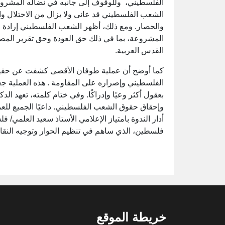
الفلسطيني، وللوقوف إلى جانبه في نضاله المشروع
الشعب الفلسطيني قد عانى ولا يزال من الاحتلال وا
والحصار. ومع ذلك، أظهر الشعب الفلسطيني إرادة ق
المشروعة، بما في ذلك حق العودة وحق تقرير المص
القدس العربية.
كما أوضح أن عملية طوفان الأقصى كشفت عن حقيقة 
الفلسطيني وإصراره على المقاومة . هذه العملية جعل
بعقول أكثر وعيًا وإدراكًا. وفي ختام كلمته، تعهد ا
وإحقاق حقوق الشعب الفلسطيني. داعيًا الجميع لل
أدار الندوة بامتياز الإعلامي الأستاذ سعيد العلمي/
فلسطين، الذي ساهم في تنظيم الحوار وتوجيه النق
خريطة الموقع