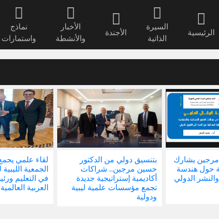
السيرة
الأخبار
نماذج
الرئيسية
الأجندة
الذاتية
والأنشطة
واستمارات
مرجين يشارك
بتنسيق دولي من الدكتور
لقاء علمي يجمع
ة حول هندسة
حسين مرجين.. شراكات
الجمعية الليبية 
والنشر الدولي
أكاديمية إستراتيجية جديدة
في التعليم ور
تجمع مؤسسات علمية ليبية
العربية العالمية
ودولية