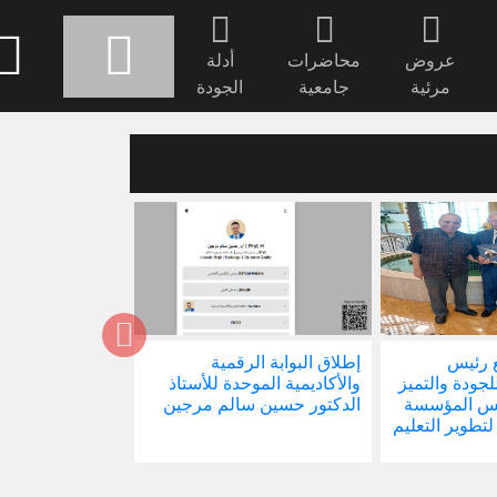
عروض
محاضرات
أدلة
مرئية
جامعية
الجودة
 رئيس
إطلاق البوابة الرقمية
صدور كتابنا الجد
للجودة والتميز
والأكاديمية الموحدة للأستاذ
الاجتماع في ظل 
ئيس المؤسسة
الدكتور حسين سالم مرجين
العالمية
 لتطوير التعليم