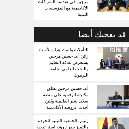
مرجين في هندسة الشراكات
الأكاديمية مع المؤسسات
الليبية
قد يعجبك أيضا
التأملات والمشاهدات لأستاذ
زائر: أ.د. حسين مرجين
يستعرض ثقافة التعليم
والبحث العلمي بجامعة
اليرموك
أ.د. حسين مرجين يطلق
مكتبته الرقمية على منصة
سلايد شير العالمية ويُتيح
أحدث عروضه الأكاديمية
رئيس الجمعية الليبية للجودة
والتميز يطرح رؤية استراتيجية