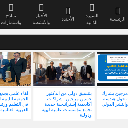
السيرة
الأخبار
نماذج
الرئيسية
الأجندة
الذاتية
والأنشطة
واستمارات
مرجين يشارك
بتنسيق دولي من الدكتور
لقاء علمي يجمع
ة حول هندسة
حسين مرجين.. شراكات
الجمعية الليبية 
والنشر الدولي
أكاديمية إستراتيجية جديدة
في التعليم ور
تجمع مؤسسات علمية ليبية
العربية العالمية
ودولية