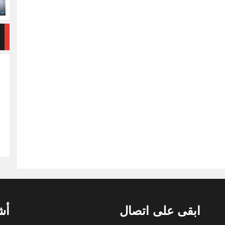
ابقى على اتصال
أش