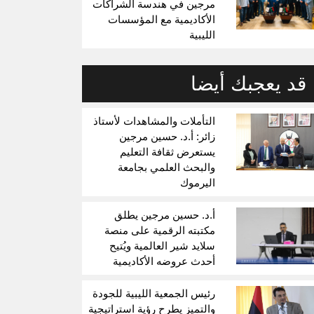
مرجين في هندسة الشراكات
الأكاديمية مع المؤسسات
الليبية
قد يعجبك أيضا
التأملات والمشاهدات لأستاذ
زائر: أ.د. حسين مرجين
يستعرض ثقافة التعليم
والبحث العلمي بجامعة
اليرموك
أ.د. حسين مرجين يطلق
مكتبته الرقمية على منصة
سلايد شير العالمية ويُتيح
أحدث عروضه الأكاديمية
رئيس الجمعية الليبية للجودة
والتميز يطرح رؤية استراتيجية