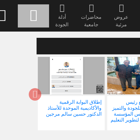
عروض
محاضرات
أدلة
مرئية
جامعية
الجودة
 رئيس
إطلاق البوابة الرقمية
صدور كتابنا الجد
للجودة والتميز
والأكاديمية الموحدة للأستاذ
الاجتماع في ظل 
ئيس المؤسسة
الدكتور حسين سالم مرجين
العالمية
 لتطوير التعليم