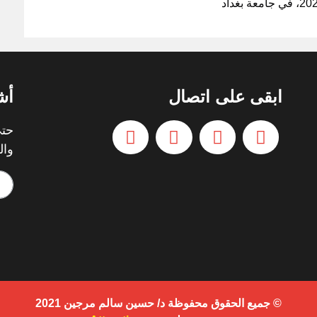
ابقى على اتصال
أش
حتي
وال
© جميع الحقوق محفوظة د/ حسين سالم مرجين 2021