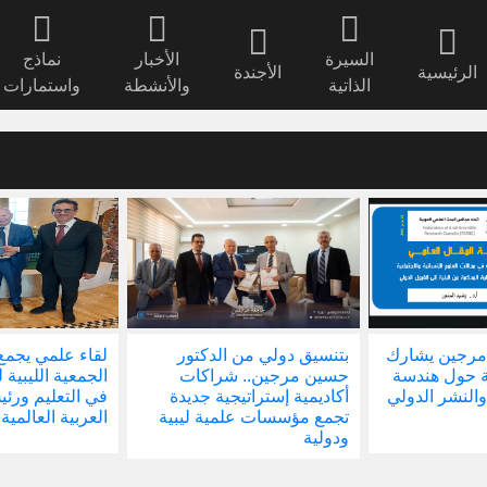
السيرة
الأخبار
نماذج
الرئيسية
الأجندة
الذاتية
والأنشطة
واستمارات
مرجين يشارك
بتنسيق دولي من الدكتور
لقاء علمي يجمع
ة حول هندسة
حسين مرجين.. شراكات
الجمعية الليبية 
والنشر الدولي
أكاديمية إستراتيجية جديدة
في التعليم ور
تجمع مؤسسات علمية ليبية
العربية العالمية
ودولية