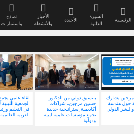
السيرة
الأخبار
نماذج
الرئيسية
الأجندة
الذاتية
والأنشطة
واستمارات
مرجين يشارك
بتنسيق دولي من الدكتور
لقاء علمي يجمع
ة حول هندسة
حسين مرجين.. شراكات
الجمعية الليبية 
والنشر الدولي
أكاديمية إستراتيجية جديدة
في التعليم ور
تجمع مؤسسات علمية ليبية
العربية العالمية
ودولية