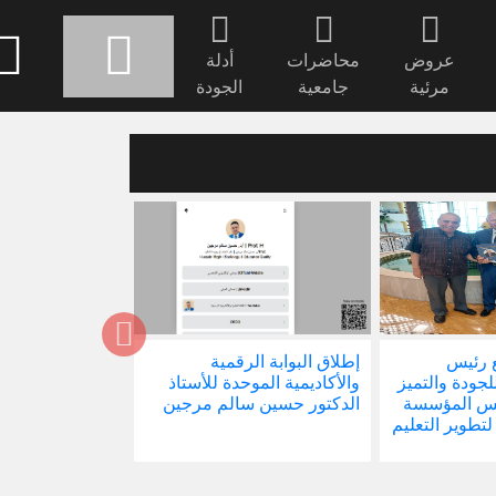
عروض
محاضرات
أدلة
مرئية
جامعية
الجودة
 رئيس
إطلاق البوابة الرقمية
صدور كتابنا الجد
للجودة والتميز
والأكاديمية الموحدة للأستاذ
الاجتماع في ظل 
ئيس المؤسسة
الدكتور حسين سالم مرجين
العالمية
 لتطوير التعليم