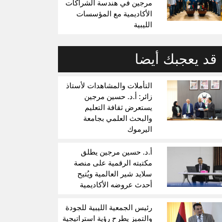
مرجين في هندسة الشراكات
الأكاديمية مع المؤسسات
الليبية
قد يعجبك أيضا
التأملات والمشاهدات لأستاذ
زائر: أ.د. حسين مرجين
يستعرض ثقافة التعليم
والبحث العلمي بجامعة
اليرموك
أ.د. حسين مرجين يطلق
مكتبته الرقمية على منصة
سلايد شير العالمية ويُتيح
أحدث عروضه الأكاديمية
رئيس الجمعية الليبية للجودة
والتميز يطرح رؤية استراتيجية