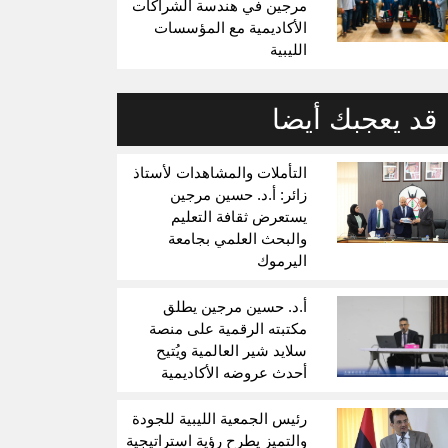
مرجين في هندسة الشراكات
الأكاديمية مع المؤسسات
الليبية
قد يعجبك أيضا
التأملات والمشاهدات لأستاذ
زائر: أ.د. حسين مرجين
يستعرض ثقافة التعليم
والبحث العلمي بجامعة
اليرموك
أ.د. حسين مرجين يطلق
مكتبته الرقمية على منصة
سلايد شير العالمية ويُتيح
أحدث عروضه الأكاديمية
رئيس الجمعية الليبية للجودة
والتميز يطرح رؤية استراتيجية