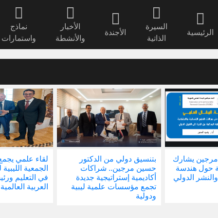
السيرة
الأخبار
نماذج
الرئيسية
الأجندة
الذاتية
والأنشطة
واستمارات
مرجين يشارك
بتنسيق دولي من الدكتور
لقاء علمي يجمع
ة حول هندسة
حسين مرجين.. شراكات
الجمعية الليبية 
والنشر الدولي
أكاديمية إستراتيجية جديدة
في التعليم ور
تجمع مؤسسات علمية ليبية
العربية العالمية
ودولية