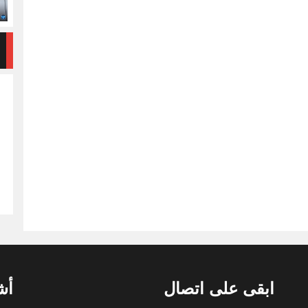
ابقى على اتصال
أش