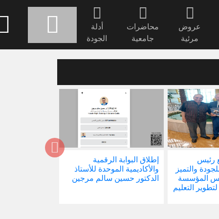
عروض
محاضرات
أدلة
مرئية
جامعية
الجودة
 رئيس
إطلاق البوابة الرقمية
صدور كتابنا الجد
للجودة والتميز
والأكاديمية الموحدة للأستاذ
الاجتماع في ظل 
ئيس المؤسسة
الدكتور حسين سالم مرجين
العالمية
 لتطوير التعليم