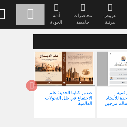
عروض
محاضرات
أدلة
مرئية
جامعية
الجودة
رقمية
صدور كتابنا الجديد: علم
الأستاذ الدكتور
حدة للأستاذ
الاجتماع في ظل التحولات
يشارك في ندوة 
سالم مرجين
العالمية
العلم المفتوح وم
الكائنات الرقمية (OI