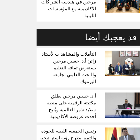
مرجين في هندسة الشراكات
الأكاديمية مع المؤسسات
الليبية
قد يعجبك أيضا
التأملات والمشاهدات لأستاذ
زائر: أ.د. حسين مرجين
يستعرض ثقافة التعليم
والبحث العلمي بجامعة
اليرموك
أ.د. حسين مرجين يطلق
مكتبته الرقمية على منصة
سلايد شير العالمية ويُتيح
أحدث عروضه الأكاديمية
رئيس الجمعية الليبية للجودة
والتميز يطرح رؤية استراتيجية