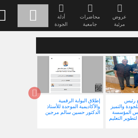
عروض
محاضرات
أدلة
مرئية
جامعية
الجودة
 رئيس
إطلاق البوابة الرقمية
صدور كتابنا الجد
للجودة والتميز
والأكاديمية الموحدة للأستاذ
الاجتماع في ظل 
ئيس المؤسسة
الدكتور حسين سالم مرجين
العالمية
 لتطوير التعليم