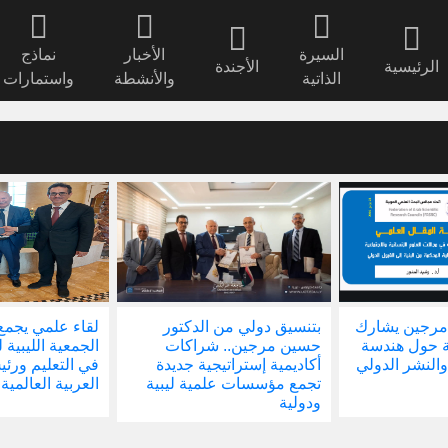
السيرة
الأخبار
نماذج
الرئيسية
الأجندة
الذاتية
والأنشطة
واستمارات
مرجين يشارك
بتنسيق دولي من الدكتور
لقاء علمي يجمع
ة حول هندسة
حسين مرجين.. شراكات
الجمعية الليبية 
والنشر الدولي
أكاديمية إستراتيجية جديدة
في التعليم ور
تجمع مؤسسات علمية ليبية
العربية العالمية
ودولية