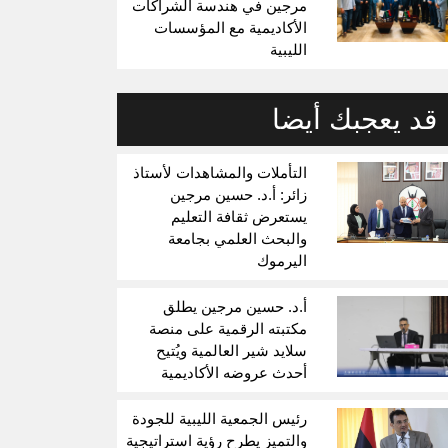
مرجين في هندسة الشراكات
الأكاديمية مع المؤسسات
الليبية
قد يعجبك أيضا
التأملات والمشاهدات لأستاذ
زائر: أ.د. حسين مرجين
يستعرض ثقافة التعليم
والبحث العلمي بجامعة
اليرموك
أ.د. حسين مرجين يطلق
مكتبته الرقمية على منصة
سلايد شير العالمية ويُتيح
أحدث عروضه الأكاديمية
رئيس الجمعية الليبية للجودة
والتميز يطرح رؤية استراتيجية