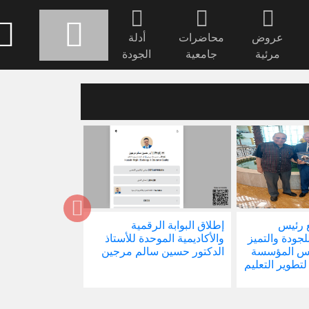
عروض
محاضرات
أدلة
مرئية
جامعية
الجودة
 رئيس
إطلاق البوابة الرقمية
صدور كتابنا الجد
للجودة والتميز
والأكاديمية الموحدة للأستاذ
الاجتماع في ظل 
ئيس المؤسسة
الدكتور حسين سالم مرجين
العالمية
 لتطوير التعليم