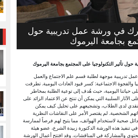
رك في ورشة عمل تدريبية حول
تمع بجامعة اليرموك
ول تأثير التكنولوجيا على المجتمع بجامعة اليرموك
ل تدريبية موجهة لطلبة قسم علم الاجتماع والعمل
ا والفجوة الاجتماعية: كسر قيود العادات اليومية. تطرقت
على حياتنا اليومية، حيث هُدف إلى توعية الطلبة بمخاطر
 الآثار السلبية التي يمكن أن تنتج عن الاعتماد الزائد على
النقدي لدى الطلاب، وتشجيعهم على تحليل كيف يمكن
قاتهم الشخصية. لم يقتصر الأمر على النقاشات النظرية
ئل صحية لاستخدام الهواتف، مما يتيح لهم فرصاً لممارسة
في تنفيذ هذه الورشة الدكتورة زبيدة الشرع، عضو هيئة
توى والمشاركة في المناقشات. وقد افتتح أعمال الورشة