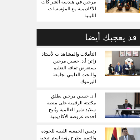
مرجين في هندسة الشراكات
الأكاديمية مع المؤسسات
الليبية
قد يعجبك أيضا
التأملات والمشاهدات لأستاذ
زائر: أ.د. حسين مرجين
يستعرض ثقافة التعليم
والبحث العلمي بجامعة
اليرموك
أ.د. حسين مرجين يطلق
مكتبته الرقمية على منصة
سلايد شير العالمية ويُتيح
أحدث عروضه الأكاديمية
رئيس الجمعية الليبية للجودة
والتميز يطرح رؤية استراتيجية