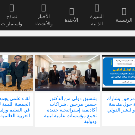
السيرة
الأخبار
نماذج
الرئيسية
الأجندة
الذاتية
والأنشطة
واستمارات
مرجين يشارك
بتنسيق دولي من الدكتور
لقاء علمي يجمع
ة حول هندسة
حسين مرجين.. شراكات
الجمعية الليبية 
والنشر الدولي
أكاديمية إستراتيجية جديدة
في التعليم ور
تجمع مؤسسات علمية ليبية
العربية العالمية
ودولية