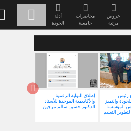
عروض
محاضرات
أدلة
مرئية
جامعية
الجودة
 رئيس
إطلاق البوابة الرقمية
صدور كتابنا الجد
للجودة والتميز
والأكاديمية الموحدة للأستاذ
الاجتماع في ظل 
ئيس المؤسسة
الدكتور حسين سالم مرجين
العالمية
 لتطوير التعليم