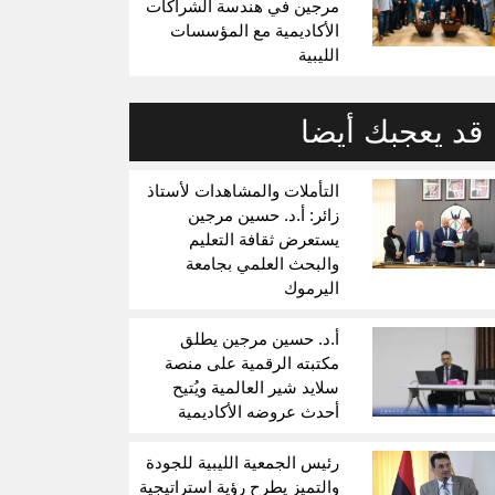
مرجين في هندسة الشراكات
الأكاديمية مع المؤسسات
الليبية
قد يعجبك أيضا
التأملات والمشاهدات لأستاذ
زائر: أ.د. حسين مرجين
يستعرض ثقافة التعليم
والبحث العلمي بجامعة
اليرموك
أ.د. حسين مرجين يطلق
مكتبته الرقمية على منصة
سلايد شير العالمية ويُتيح
أحدث عروضه الأكاديمية
رئيس الجمعية الليبية للجودة
والتميز يطرح رؤية استراتيجية