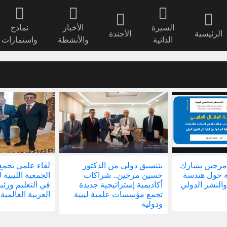
السيرة
الأخبار
نماذج
الرئيسية
الأجندة
الذاتية
والأنشطة
واستمارات
مرجين يشارك
بتنسيق دولي من الدكتور
لقاء علمي يجمع
ة حول هندسة
حسين مرجين.. شراكات
الجمعية الليبية 
والنشر الدولي
أكاديمية إستراتيجية جديدة
في التعليم ور
تجمع مؤسسات علمية ليبية
العربية العالمية
ودولية