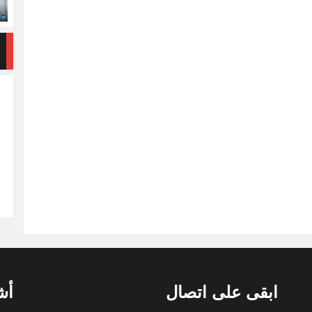
ابقى على اتصال
أش