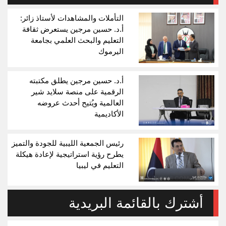
التأملات والمشاهدات لأستاذ زائر:
أ.د. حسين مرجين يستعرض ثقافة
التعليم والبحث العلمي بجامعة
اليرموك
أ.د. حسين مرجين يطلق مكتبته
الرقمية على منصة سلايد شير
العالمية ويُتيح أحدث عروضه
الأكاديمية
رئيس الجمعية الليبية للجودة والتميز
يطرح رؤية استراتيجية لإعادة هيكلة
التعليم في ليبيا
أشترك بالقائمة البريدية