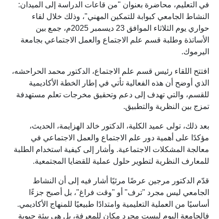
في التعليم، محاضرة بعنوان "من قاعات الدراسة إلى الميدان:
النشاط الجامعي كبوابة للتمكين المهني"، وذلك خلال لقاء
حواري يوم الثلاثاء الموافق 23 ديسمبر 2025م، جمع بين
الأساتذة وطلبة قسم علم الاجتماع والعمل الاجتماعي بجامعة
اليرموك.
افتتح اللقاء رئيس قسم علم الاجتماع، الدكتور محمد الحراحشه،
الذي أوضح أن هذه الفعالية تأتي في إطار الخطة الأكاديمية
للقسم، والتي تهدف إلى دعم وتحقيق مخرجات تعلم مستهدفة
تمزج بين النظرية والتطبيق.
بعد ذلك، تولى عميد الكلية، الدكتور خالد الهزايمة، الحديث،
مؤكدًا على أهمية دور علم الاجتماع والعمل الاجتماعي في
معالجة المشكلات الاجتماعية. وأشار إلى كيفية استخدام الطلبة
للمعارف النظرية لتطوير حلول عملية للقضايا المجتمعية.
قدّم الدكتور مرجين عرضًا مرئيًا أشار فيه إلى أن النشاط
الجامعي ليس مجرد "ترف" أو "وقت فراغ"، بل أصبح جزءًا
أساسيًا من العملية التعليمية وامتدادًا طبيعيًا للمنهاج الأكاديمي.
فالجامعة اليوم ليست مجرد مكان للمعرفة، بل هي بيئة حيوية