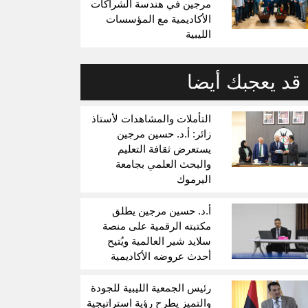
مرجين في هندسة الشراكات
الأكاديمية مع المؤسسات
الليبية
قد يعجبك أيضا
التأملات والمشاهدات لأستاذ
زائر: أ.د. حسين مرجين
يستعرض ثقافة التعليم
والبحث العلمي بجامعة
اليرموك
أ.د. حسين مرجين يطلق
مكتبته الرقمية على منصة
سلايد شير العالمية ويُتيح
أحدث عروضه الأكاديمية
رئيس الجمعية الليبية للجودة
والتميز يطرح رؤية استراتيجية