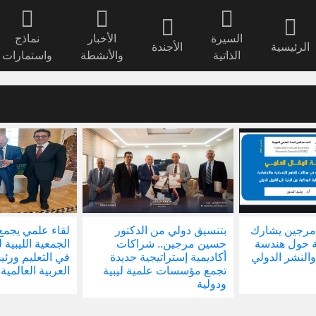
السيرة
الأخبار
نماذج
الرئيسية
الأجندة
الذاتية
والأنشطة
واستمارات
مرجين يشارك
بتنسيق دولي من الدكتور
لقاء علمي يجمع
ة حول هندسة
حسين مرجين.. شراكات
الجمعية الليبية 
والنشر الدولي
أكاديمية إستراتيجية جديدة
في التعليم ور
تجمع مؤسسات علمية ليبية
العربية العالمية
ودولية