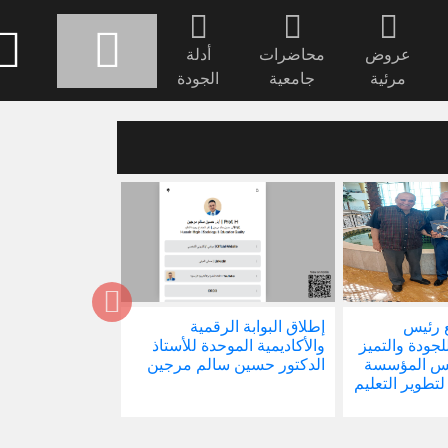
عروض
محاضرات
أدلة
مرئية
جامعية
الجودة
 رئيس
إطلاق البوابة الرقمية
صدور كتابنا الجد
للجودة والتميز
والأكاديمية الموحدة للأستاذ
الاجتماع في ظل 
ئيس المؤسسة
الدكتور حسين سالم مرجين
العالمية
 لتطوير التعليم