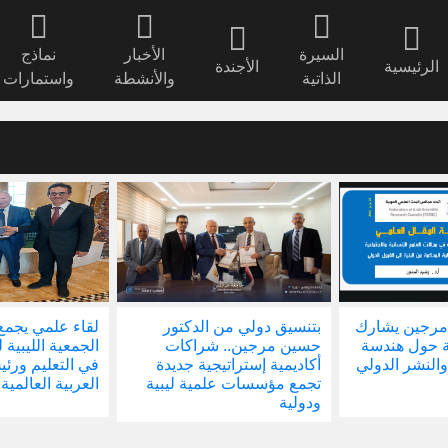
السيرة
الأخبار
نماذج
الرئيسية
الأجندة
الذاتية
والأنشطة
واستمارات
مرجين يشارك
بتنسيق دولي من الدكتور
لقاء علمي يجمع
ة حول هندسة
حسين مرجين.. شراكات
الجمعية الليبية 
والنشر الدولي
أكاديمية إستراتيجية جديدة
في التعليم ور
تجمع مؤسسات علمية ليبية
العربية العالمية
ودولية