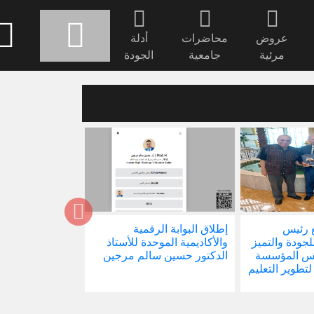
عروض
محاضرات
أدلة
مرئية
جامعية
الجودة
 رئيس
إطلاق البوابة الرقمية
صدور كتابنا الجد
للجودة والتميز
والأكاديمية الموحدة للأستاذ
الاجتماع في ظل 
ئيس المؤسسة
الدكتور حسين سالم مرجين
العالمية
 لتطوير التعليم