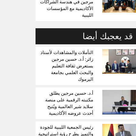
مرجين في هندسة الشراكات
الأكاديمية مع المؤسسات
الليبية
قد يعجبك أيضا
التأملات والمشاهدات لأستاذ
زائر: أ.د. حسين مرجين
يستعرض ثقافة التعليم
والبحث العلمي بجامعة
اليرموك
أ.د. حسين مرجين يطلق
مكتبته الرقمية على منصة
سلايد شير العالمية ويُتيح
أحدث عروضه الأكاديمية
رئيس الجمعية الليبية للجودة
والتميز يطرح رؤية استراتيجية