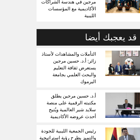
مرجين في هندسة الشراكات
الأكاديمية مع المؤسسات
الليبية
قد يعجبك أيضا
التأملات والمشاهدات لأستاذ
زائر: أ.د. حسين مرجين
يستعرض ثقافة التعليم
والبحث العلمي بجامعة
اليرموك
أ.د. حسين مرجين يطلق
مكتبته الرقمية على منصة
سلايد شير العالمية ويُتيح
أحدث عروضه الأكاديمية
رئيس الجمعية الليبية للجودة
والتميز يطرح رؤية استراتيجية