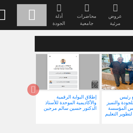
عروض
محاضرات
أدلة
مرئية
جامعية
الجودة
 رئيس
إطلاق البوابة الرقمية
صدور كتابنا الجد
للجودة والتميز
والأكاديمية الموحدة للأستاذ
الاجتماع في ظل 
ئيس المؤسسة
الدكتور حسين سالم مرجين
العالمية
 لتطوير التعليم