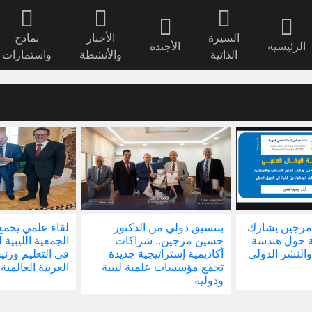
السيرة
الأخبار
نماذج
الرئيسية
الأجندة
الذاتية
والأنشطة
واستمارات
مرجين يشارك
بتنسيق دولي من الدكتور
لقاء علمي يجمع
ة حول هندسة
حسين مرجين.. شراكات
الجمعية الليبية 
والنشر الدولي
أكاديمية إستراتيجية جديدة
في التعليم ور
تجمع مؤسسات علمية ليبية
العربية العالمية
ودولية