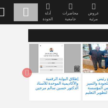
عروض
محاضرات
أدلة
مرئية
جامعية
الجودة
 رئيس
إطلاق البوابة الرقمية
صدور كتابنا الجد
للجودة والتميز
والأكاديمية الموحدة للأستاذ
الاجتماع في ظل 
ئيس المؤسسة
الدكتور حسين سالم مرجين
العالمية
 لتطوير التعليم