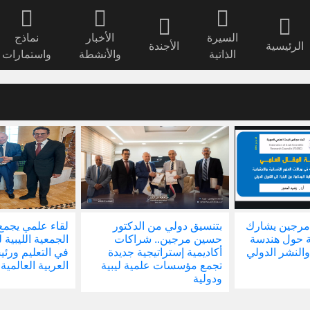
السيرة
الأخبار
نماذج
الرئيسية
الأجندة
الذاتية
والأنشطة
واستمارات
مرجين يشارك
بتنسيق دولي من الدكتور
لقاء علمي يجمع
ة حول هندسة
حسين مرجين.. شراكات
الجمعية الليبية 
والنشر الدولي
أكاديمية إستراتيجية جديدة
في التعليم ور
تجمع مؤسسات علمية ليبية
العربية العالمية
ودولية