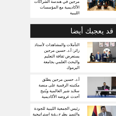
مرجين في هندسة الشراكات
الأكاديمية مع المؤسسات
الليبية
قد يعجبك أيضا
التأملات والمشاهدات لأستاذ
زائر: أ.د. حسين مرجين
يستعرض ثقافة التعليم
والبحث العلمي بجامعة
اليرموك
أ.د. حسين مرجين يطلق
مكتبته الرقمية على منصة
سلايد شير العالمية ويُتيح
أحدث عروضه الأكاديمية
رئيس الجمعية الليبية للجودة
والتميز يطرح رؤية استراتيجية