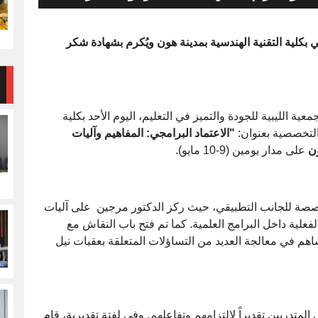
بكلية التقنية الهندسية بمدينة هون ويُكرم بشهادة شكر
معية الليبية للجودة والتميز في التعليم، اليوم الأحد بكلية
التخصصية بعنوان:
"الاعتماد البرامجي: المفاهيم وآليات
ون
على مدار يومين (9-10 مايو).
مخصصة للجانب التطبيقي، حيث ركز الدكتور مرجين على آليات
فعلية داخل البرامج العلمية. كما تم فتح باب النقاش مع
هم في معالجة العديد من التساؤلات المتعلقة بعقبات نيل
لمتدربين تقديراً لالتزامهم وتفاعلهم. وفي لفتة تقديرية، قام