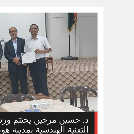
د. حسين مرجين يختتم ورشة
التقنية الهندسية بمدينة ه