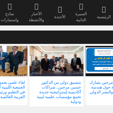
السيرة
الأخبار
نماذج
الرئيسية
الأجندة
الذاتية
والأنشطة
واستمارات
مرجين يشارك
بتنسيق دولي من الدكتور
لقاء علمي يجمع
ة حول هندسة
حسين مرجين.. شراكات
الجمعية الليبية 
والنشر الدولي
أكاديمية إستراتيجية جديدة
في التعليم ور
تجمع مؤسسات علمية ليبية
العربية العالمية
ودولية