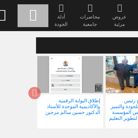
عروض
محاضرات
أدلة
مرئية
جامعية
الجودة
 رئيس
إطلاق البوابة الرقمية
صدور كتابنا الجد
للجودة والتميز
والأكاديمية الموحدة للأستاذ
الاجتماع في ظل 
ئيس المؤسسة
الدكتور حسين سالم مرجين
العالمية
 لتطوير التعليم