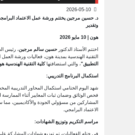
2026-05-10
د. حسين مرجين يختتم ورشة عمل الاعتماد البرامجي 
وتقدير
هون | 10 مايو 2026
اختتم الأستاذ الدكتور
حسين سالم مرجين
، رئيس الج
التقنية الهندسية بمدينة هون، فعاليات ورشة العمل 
التطبيق"
، والتي استضافتها
كلية التقنية الهندسية ه
استكمال البرنامج التدريبي:
شهد اليوم الختامي استكمال المحاور التدريبية ال
فحص الوثائق وضمان ثبات المعايير أثناء الممارسة ال
المشاركين من مسؤولي الجودة والأكاديميين، مما سا
الاعتماد البرامجي.
مراسم التكريم وتوزيع الشهادات:
في ختام الفعاليات، تم توزيع شهادات المشاركة على ا