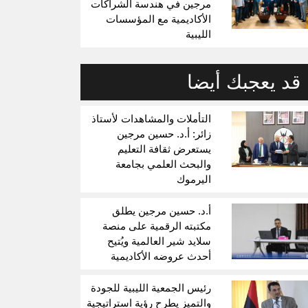
مرجين في هندسة الشراكات
الأكاديمية مع المؤسسات
الليبية
قد يعجبك أيضا
التأملات والمشاهدات لأستاذ
زائر: أ.د. حسين مرجين
يستعرض ثقافة التعليم
والبحث العلمي بجامعة
اليرموك
أ.د. حسين مرجين يطلق
مكتبته الرقمية على منصة
سلايد شير العالمية ويُتيح
أحدث عروضه الأكاديمية
رئيس الجمعية الليبية للجودة
والتميز يطرح رؤية استراتيجية